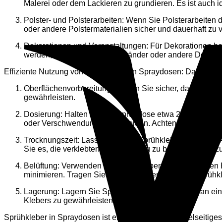
Malerei oder dem Lackieren zu grundieren. Es ist auch 
Polster- und Polsterarbeiten: Wenn Sie Polsterarbeiten 
oder andere Polstermaterialien sicher und dauerhaft zu 
Dekorationen und Veranstaltungen: Für Dekorationen be
werden, um Stoffe, Blumen, Bänder oder andere Dekorati
Effiziente Nutzung von Sprühkleber in Spraydosen: Damit Sie 
Oberflächenvorbereitung: Stellen Sie sicher, dass die z
gewährleisten.
Dosierung: Halten Sie die Sprühdose etwa 20-30 cm von
oder Verschwendung zu vermeiden. Achten Sie darauf, de
Trocknungszeit: Lassen Sie den Sprühkleber nach dem A
Sie es, die verklebten Teile vorzeitig zu bewegen oder z
Belüftung: Verwenden Sie Sprühkleber in gut belüftete
minimieren. Tragen Sie bei der Verwendung von Sprühk
Lagerung: Lagern Sie Sprühkleber in Spraydosen an eine
Klebers zu gewährleisten.
Sprühkleber in Spraydosen ist ein praktisches und vielseitige