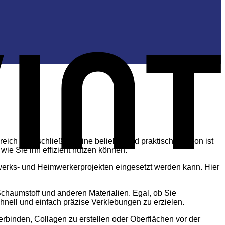
reich abzuschließen. Eine beliebte und praktische Option ist
wie Sie ihn effizient nutzen können.
dwerks- und Heimwerkerprojekten eingesetzt werden kann. Hier
 Schaumstoff und anderen Materialien. Egal, ob Sie
chnell und einfach präzise Verklebungen zu erzielen.
V
rbinden, Collagen zu erstellen oder Oberflächen vor der