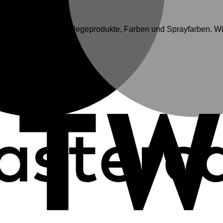
xenial.ch für Holzpflegeprodukte, Farben und Sprayfarben. Wi