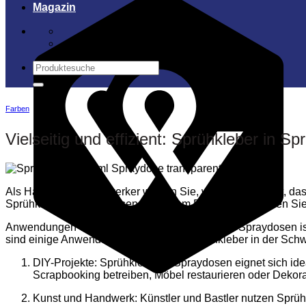
Magazin
Suchen
nach:
Farben
Vielseitig und effizient: Sprühkleber in S
Als Hand- oder Heimwerker wissen Sie, wie wichtig es ist, das
Sprühkleber in Spraydosen. In diesem Blogartikel erfahren Si
Anwendungen von Sprühkleber: Sprühkleber in Spraydosen ist 
sind einige Anwendungen, bei denen Sprühkleber in der Schwe
DIY-Projekte: Sprühkleber in Spraydosen eignet sich idea
Scrapbooking betreiben, Möbel restaurieren oder Dekorat
Kunst und Handwerk: Künstler und Bastler nutzen Sprühk