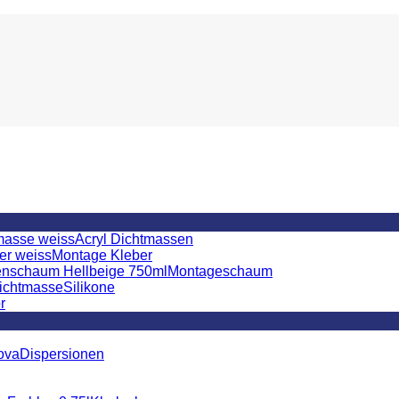
Acryl Dichtmassen
Montage Kleber
Montageschaum
Silikone
r
Dispersionen