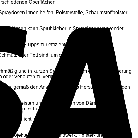
verschiedenen Oberflächen.
Spraydosen Ihnen helfen, Polsterstoffe, Schaumstoffpolster
chen Anlässen kann Sprühkleber in Spraydosen verwendet
ier einige Tipps zur effizienten Nutzung:
 Schmutz oder Fett sind, um eine optimale Haftung zu
ichmäßig und in kurzen Sprühstößen, um eine Überdosierung
 oder Verlaufen zu verhindern.
 haften, gemäß den Anweisungen des Herstellers. Vermeiden
 zu gewährleisten und das Einatmen von Dämpfen zu
nd Augen zu schützen.
em Sonnenlicht, um die Haltbarkeit und Wirksamkeit des
r DIY-Projekte, Kunst und Handwerk, Polster- und