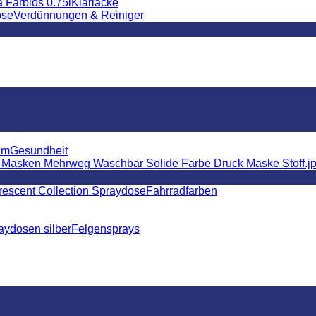
Klarlacke
Verdünnungen & Reiniger
Gesundheit
Fahrradfarben
Felgensprays