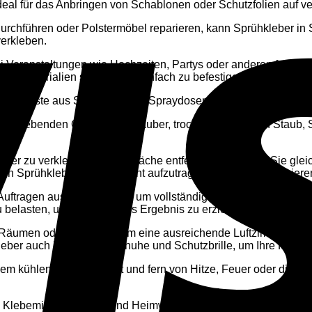
ideal für das Anbringen von Schablonen oder Schutzfolien auf 
durchführen oder Polstermöbel reparieren, kann Sprühkleber in 
verkleben.
i Veranstaltungen wie Hochzeiten, Partys oder anderen festli
onsmaterialien schnell und einfach zu befestigen.
das Beste aus Sprühkleber in Spraydosen herausholen können, h
u verklebenden Oberflächen sauber, trocken und frei von Staub,
 der zu verklebenden Oberfläche entfernt und sprühen Sie gle
n Sprühkleber nicht zu dicht aufzutragen, um ein Verschmieren
uftragen ausreichend Zeit, um vollständig zu trocknen und zu
u belasten, um ein optimales Ergebnis zu erzielen.
n Räumen oder im Freien, um eine ausreichende Luftzirkulation
leber auch immer Handschuhe und Schutzbrille, um Ihre Haut u
m kühlen, trockenen Ort und fern von Hitze, Feuer oder direkt
s Klebemittel für Hand- und Heimwerker. Es eignet sich ideal fü