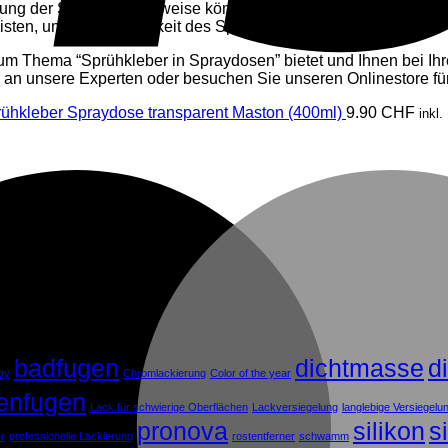
altung der Sicherheitshinweise können Sie hervorragende Ergebn
eisten, um die Wirksamkeit des Sprühklebers zu erhalten.
en zum Thema “Sprühkleber in Spraydosen” bietet und Ihnen bei
tte an unsere Experten oder besuchen Sie unseren Onlinestore 
ühkleber Spraydose transparent Maston (400ml)
9.90
CHF
inkl
badfugen
dichtmasse
d
ay
Chromlackierung
Color of the year
enfugen
Lack für schwierige Oberflächen
Lackversiegelung
langlebige Versiegelu
pronova
silikon
s
er
professionelle Lackierung
rostentferner
schwamm