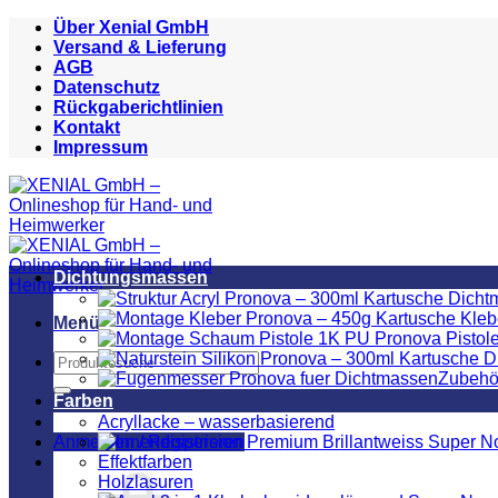
Zum
Über Xenial GmbH
Inhalt
Versand & Lieferung
springen
AGB
Datenschutz
Rückgaberichtlinien
Kontakt
Impressum
Dichtungsmassen
Menü
Suchen
Zubehö
nach:
Farben
Acryllacke – wasserbasierend
Anmelden / Registrieren
Effektfarben
Holzlasuren