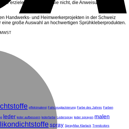
isse erzielen. Vergessen Sie nicht, die Anweisungen des
 Ihren Handwerks- und Heimwerkerprojekten in der Schweiz
für eine große Auswahl an hochwertigen Sprühkleberprodukten.
. MWST
M
ichtstoffe
effektmalerei
Fahrzeuglackierung
Farbe des Jahres
Farben
leder
malen
ng
leder aufbessern
lederfarbe
Lederspray
leder sprayen
ilikondichtstoffe
spray
SprayMax Klarlack
Trendcolors