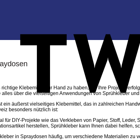
praydosen
 richtige Klebemittel zur Hand zu haben, um Ihre Projekte erfolg
e alles über die vielseitigen Anwendungen von Sprühkleber und 
ein äußerst vielseitiges Klebemittel, das in zahlreichen Han
iz besonders nützlich ist:
l für DIY-Projekte wie das Verkleben von Papier, Stoff, Leder,
ionsartikel herstellen, Sprühkleber kann Ihnen dabei helfen, s
leber in Spraydosen häufig, um verschiedene Materialien zu ve