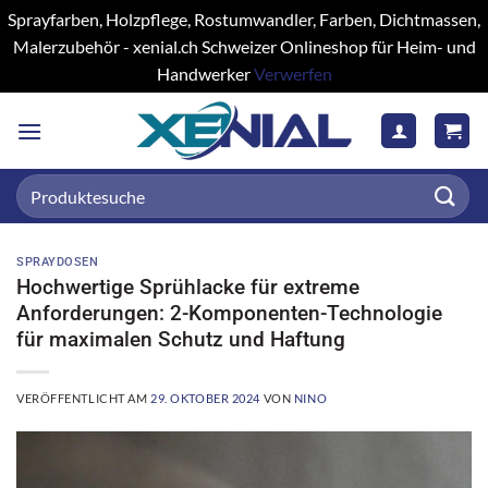
Sprayfarben, Holzpflege, Rostumwandler, Farben, Dichtmassen,
Malerzubehör - xenial.ch Schweizer Onlineshop für Heim- und
Handwerker
Verwerfen
Zum
Inhalt
springen
Suchen
nach:
SPRAYDOSEN
Hochwertige Sprühlacke für extreme
Anforderungen: 2-Komponenten-Technologie
für maximalen Schutz und Haftung
VERÖFFENTLICHT AM
29. OKTOBER 2024
VON
NINO