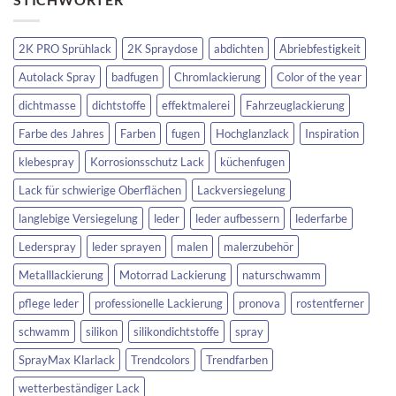
2K PRO Sprühlack
2K Spraydose
abdichten
Abriebfestigkeit
Autolack Spray
badfugen
Chromlackierung
Color of the year
dichtmasse
dichtstoffe
effektmalerei
Fahrzeuglackierung
Farbe des Jahres
Farben
fugen
Hochglanzlack
Inspiration
klebespray
Korrosionsschutz Lack
küchenfugen
Lack für schwierige Oberflächen
Lackversiegelung
langlebige Versiegelung
leder
leder aufbessern
lederfarbe
Lederspray
leder sprayen
malen
malerzubehör
Metalllackierung
Motorrad Lackierung
naturschwamm
pflege leder
professionelle Lackierung
pronova
rostentferner
schwamm
silikon
silikondichtstoffe
spray
SprayMax Klarlack
Trendcolors
Trendfarben
wetterbeständiger Lack