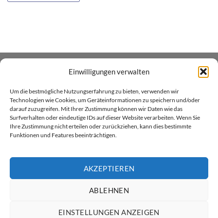
Einwilligungen verwalten
ÜBER UNS
Um die bestmögliche Nutzungserfahrung zu bieten, verwenden wir
Xenial GmbH betreibt den Heim- und Handwerker -
Technologien wie Cookies, um Geräteinformationen zu speichern und/oder
darauf zuzugreifen. Mit Ihrer Zustimmung können wir Daten wie das
Onlineshop xenial.ch für Holzpflegeprodukte, Farben und
Surfverhalten oder eindeutige IDs auf dieser Website verarbeiten. Wenn Sie
Sprayfarben. Wir sind in Küssnacht am Rigi zu Hause.
Ihre Zustimmung nicht erteilen oder zurückziehen, kann dies bestimmte
Funktionen und Features beeinträchtigen.
AKZEPTIEREN
ABLEHNEN
Twint
Visa
MasterCard
PayPal
Rechung
ÜBER XENIAL GMBH
VERSAND & LIEFERUNG
AGB
EINSTELLUNGEN ANZEIGEN
DATENSCHUTZ
RÜCKGABERICHTLINIEN
KONTAKT
IMPRESSUM