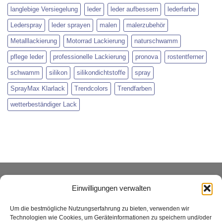
langlebige Versiegelung
leder
leder aufbessern
lederfarbe
Lederspray
leder sprayen
malen
malerzubehör
Metalllackierung
Motorrad Lackierung
naturschwamm
pflege leder
professionelle Lackierung
pronova
rostentferner
schwamm
silikon
silikondichtstoffe
spray
SprayMax Klarlack
Trendcolors
Trendfarben
wetterbeständiger Lack
ÜBER UNS
Einwilligungen verwalten
Um die bestmögliche Nutzungserfahrung zu bieten, verwenden wir
Xenial GmbH betreibt den Heim- und Handwerker -
Technologien wie Cookies, um Geräteinformationen zu speichern und/oder