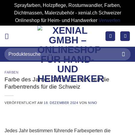
Sprayfarben, Holzpflege, Rostumwandler, Farben,
Dichtmassen, Malerzubehör - xenial.ch Schweizer
Onlineshop für Heim- und Handwerker
Verwerfen
Zum
Inhalt
springen
Suchen
nach:
FARBEN
Farbe des Jahres 2025: Ein Blick auf die
Farbentrends für die Schweiz
VERÖFFENTLICHT AM
18. DEZEMBER 2024
VON
NINO
Jedes Jahr bestimmen führende Farbexperten die