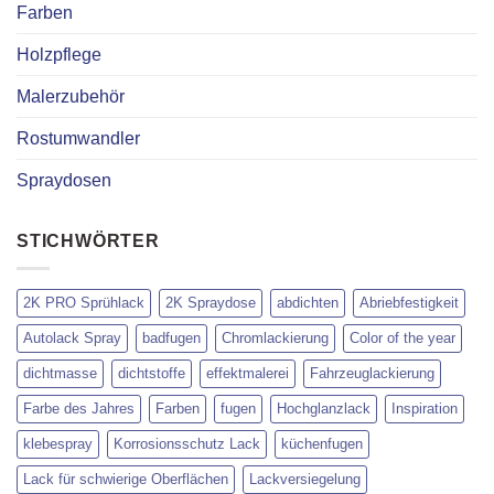
Farben
Holzpflege
Malerzubehör
Rostumwandler
Spraydosen
STICHWÖRTER
2K PRO Sprühlack
2K Spraydose
abdichten
Abriebfestigkeit
Autolack Spray
badfugen
Chromlackierung
Color of the year
dichtmasse
dichtstoffe
effektmalerei
Fahrzeuglackierung
Farbe des Jahres
Farben
fugen
Hochglanzlack
Inspiration
klebespray
Korrosionsschutz Lack
küchenfugen
Lack für schwierige Oberflächen
Lackversiegelung