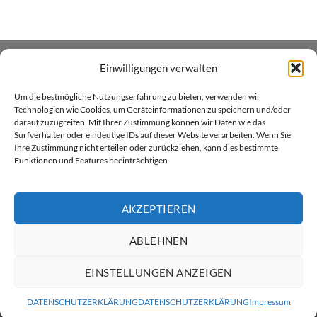
Einwilligungen verwalten
ÜBER UNS
Um die bestmögliche Nutzungserfahrung zu bieten, verwenden wir
Xenial GmbH betreibt den Heim- und Handwerker -
Technologien wie Cookies, um Geräteinformationen zu speichern und/oder
darauf zuzugreifen. Mit Ihrer Zustimmung können wir Daten wie das
Onlineshop xenial.ch für Holzpflegeprodukte, Farben und
Surfverhalten oder eindeutige IDs auf dieser Website verarbeiten. Wenn Sie
Sprayfarben. Wir sind in Küssnacht am Rigi zu Hause.
Ihre Zustimmung nicht erteilen oder zurückziehen, kann dies bestimmte
Funktionen und Features beeinträchtigen.
AKZEPTIEREN
ABLEHNEN
Twint
Visa
MasterCard
PayPal
Rechung
ÜBER XENIAL GMBH
VERSAND & LIEFERUNG
AGB
EINSTELLUNGEN ANZEIGEN
DATENSCHUTZ
RÜCKGABERICHTLINIEN
KONTAKT
IMPRESSUM
Copyright 2026 ©
ratsam
DATENSCHUTZERKLÄRUNG
DATENSCHUTZERKLÄRUNG
Impressum