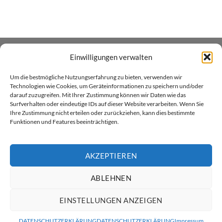
Einwilligungen verwalten
ÜBER UNS
Um die bestmögliche Nutzungserfahrung zu bieten, verwenden wir
Xenial GmbH betreibt den Heim- und Handwerker -
Technologien wie Cookies, um Geräteinformationen zu speichern und/oder
darauf zuzugreifen. Mit Ihrer Zustimmung können wir Daten wie das
Onlineshop xenial.ch für Holzpflegeprodukte, Farben und
Surfverhalten oder eindeutige IDs auf dieser Website verarbeiten. Wenn Sie
Sprayfarben. Wir sind in Küssnacht am Rigi zu Hause.
Ihre Zustimmung nicht erteilen oder zurückziehen, kann dies bestimmte
Funktionen und Features beeinträchtigen.
AKZEPTIEREN
ABLEHNEN
Twint
Visa
MasterCard
PayPal
Rechung
ÜBER XENIAL GMBH
VERSAND & LIEFERUNG
AGB
EINSTELLUNGEN ANZEIGEN
DATENSCHUTZ
RÜCKGABERICHTLINIEN
KONTAKT
IMPRESSUM
Copyright 2026 ©
ratsam
DATENSCHUTZERKLÄRUNG
DATENSCHUTZERKLÄRUNG
Impressum