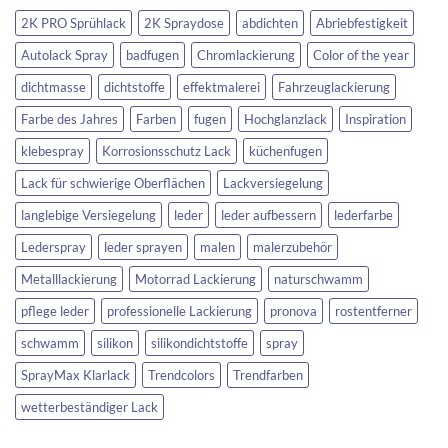
2K PRO Sprühlack
2K Spraydose
abdichten
Abriebfestigkeit
Autolack Spray
badfugen
Chromlackierung
Color of the year
dichtmasse
dichtstoffe
effektmalerei
Fahrzeuglackierung
Farbe des Jahres
Farben
fugen
Hochglanzlack
Inspiration
klebespray
Korrosionsschutz Lack
küchenfugen
Lack für schwierige Oberflächen
Lackversiegelung
langlebige Versiegelung
leder
leder aufbessern
lederfarbe
Lederspray
leder sprayen
malen
malerzubehör
Metalllackierung
Motorrad Lackierung
naturschwamm
pflege leder
professionelle Lackierung
pronova
rostentferner
schwamm
silikon
silikondichtstoffe
spray
SprayMax Klarlack
Trendcolors
Trendfarben
wetterbeständiger Lack