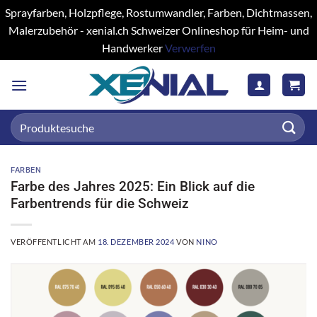
Sprayfarben, Holzpflege, Rostumwandler, Farben, Dichtmassen,
Malerzubehör - xenial.ch Schweizer Onlineshop für Heim- und
Handwerker
Verwerfen
Zum
Inhalt
springen
Suchen
nach:
FARBEN
Farbe des Jahres 2025: Ein Blick auf die
Farbentrends für die Schweiz
VERÖFFENTLICHT AM
18. DEZEMBER 2024
VON
NINO