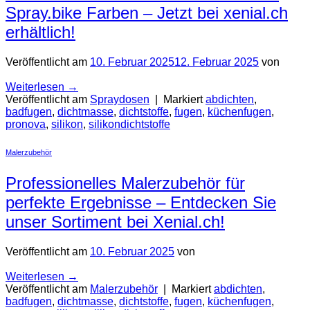
Spray.bike Farben – Jetzt bei xenial.ch
erhältlich!
Veröffentlicht am
10. Februar 2025
12. Februar 2025
von
Weiterlesen
→
Veröffentlicht am
Spraydosen
|
Markiert
abdichten
,
badfugen
,
dichtmasse
,
dichtstoffe
,
fugen
,
küchenfugen
,
pronova
,
silikon
,
silikondichtstoffe
Malerzubehör
Professionelles Malerzubehör für
perfekte Ergebnisse – Entdecken Sie
unser Sortiment bei Xenial.ch!
Veröffentlicht am
10. Februar 2025
von
Weiterlesen
→
Veröffentlicht am
Malerzubehör
|
Markiert
abdichten
,
badfugen
,
dichtmasse
,
dichtstoffe
,
fugen
,
küchenfugen
,