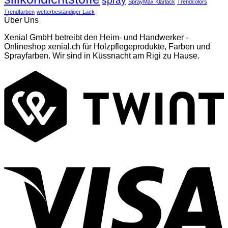
spray
SprayMax Klarlack
Trendcolors
Trendfarben
wetterbeständiger Lack
Über Uns
Xenial GmbH betreibt den Heim- und Handwerker -
Onlineshop xenial.ch für Holzpflegeprodukte, Farben und
Sprayfarben. Wir sind in Küssnacht am Rigi zu Hause.
T
V