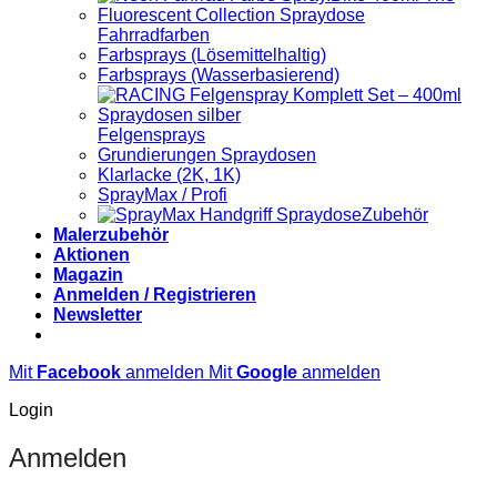
Fahrradfarben
Farbsprays (Lösemittelhaltig)
Farbsprays (Wasserbasierend)
Felgensprays
Grundierungen Spraydosen
Klarlacke (2K, 1K)
SprayMax / Profi
Zubehör
Malerzubehör
Aktionen
Magazin
Anmelden / Registrieren
Newsletter
Mit
Facebook
anmelden
Mit
Google
anmelden
Login
Anmelden