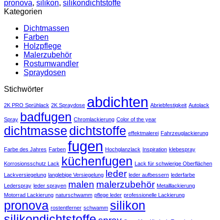
pronova
,
silikon
,
silikondichtstoffe
Kategorien
Dichtmassen
Farben
Holzpflege
Malerzubehör
Rostumwandler
Spraydosen
Stichwörter
abdichten
2K PRO Sprühlack
2K Spraydose
Abriebfestigkeit
Autolack
badfugen
Spray
Chromlackierung
Color of the year
dichtmasse
dichtstoffe
effektmalerei
Fahrzeuglackierung
fugen
Farbe des Jahres
Farben
Hochglanzlack
Inspiration
klebespray
küchenfugen
Korrosionsschutz Lack
Lack für schwierige Oberflächen
leder
Lackversiegelung
langlebige Versiegelung
leder aufbessern
lederfarbe
malen
malerzubehör
Lederspray
leder sprayen
Metalllackierung
Motorrad Lackierung
naturschwamm
pflege leder
professionelle Lackierung
pronova
silikon
rostentferner
schwamm
silikondichtstoffe