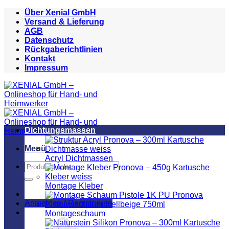
Zum
Über Xenial GmbH
Inhalt
Versand & Lieferung
springen
AGB
Datenschutz
Rückgaberichtlinien
Kontakt
Impressum
Dichtungsmassen
Menü
Acryl Dichtmassen
Suchen
nach:
Montage Kleber
Anmelden / Registrieren
Montageschaum