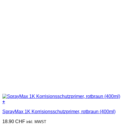
+
SprayMax 1K Korrisionsschutzprimer, rotbraun (400ml)
18.90
CHF
inkl. MWST