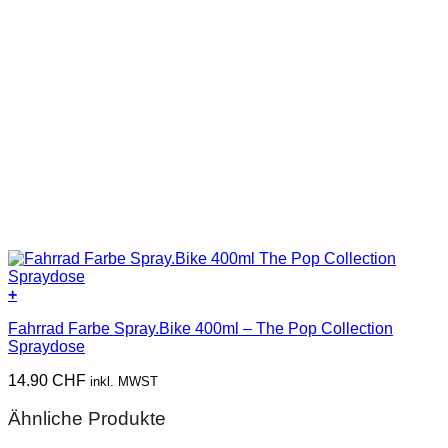
+
Dieses
Fahrrad Farbe Spray.Bike 400ml – The Pop Collection
Produkt
Spraydose
weist
mehrere
14.90
CHF
inkl. MWST
Varianten
auf.
Ähnliche Produkte
Die
Optionen