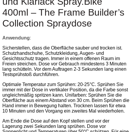
und Klarlack Spray.Bike
Collection
Spraydose
400ml – The Frame Builder’s
Menge
Collection Spraydose
Anwendung
:
Sicherstellen, dass die Oberfläche sauber und trocken ist.
Schutzhandschuhe, Schutzkleidung, Augen- und
Gesichtsschutz tragen. Immer in einem offenen Raum im
Freien streichen. Dose vor Gebrauch mindestens 3 Minuten
lang schütteln. Vor dem Auftragen 2-3 Sekunden lang einen
Testsprühstoß durchführen.
Optimale Temperatur zum Sprühen: 20-25°C. Sprühen Sie
immer mit der Dose in vertikaler Position, da die Farbe sonst
ungleichmäßig spritzen kann. Unifarben: Sprühen Sie die
Oberfläche aus einem Abstand von 30 cm. Beim Sprühen die
Hand immer in Bewegung halten. Trocknen lassen für etwa
10 Minuten und den Vorgang ein zweites Mal wiederholen.
Am Ende die Dose auf den Kopf stellen und vor der
Lagerung zwei Sekunden lang sprühen. Dose vor
Sonnenlicht und Temperaturen über 50°C schützen. Für eine