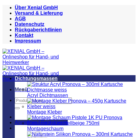
Zum
Über Xenial GmbH
Inhalt
Versand & Lieferung
springen
AGB
Datenschutz
Rückgaberichtlinien
Kontakt
Impressum
Dichtungsmassen
Menü
Acryl Dichtmassen
Suchen
nach:
Montage Kleber
Anmelden / Registrieren
Montageschaum