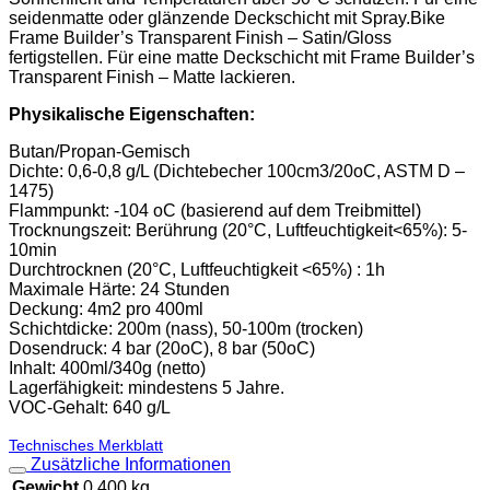
seidenmatte oder glänzende Deckschicht mit Spray.Bike
Frame Builder’s Transparent Finish – Satin/Gloss
fertigstellen. Für eine matte Deckschicht mit Frame Builder’s
Transparent Finish – Matte lackieren.
Physikalische Eigenschaften:
Butan/Propan-Gemisch
Dichte: 0,6-0,8 g/L (Dichtebecher 100cm3/20oC, ASTM D –
1475)
Flammpunkt: -104 oC (basierend auf dem Treibmittel)
Trocknungszeit: Berührung (20°C, Luftfeuchtigkeit<65%): 5-
10min
Durchtrocknen (20°C, Luftfeuchtigkeit <65%) : 1h
Maximale Härte: 24 Stunden
Deckung: 4m2 pro 400ml
Schichtdicke: 200m (nass), 50-100m (trocken)
Dosendruck: 4 bar (20oC), 8 bar (50oC)
Inhalt: 400ml/340g (netto)
Lagerfähigkeit: mindestens 5 Jahre.
VOC-Gehalt: 640 g/L
Technisches Merkblatt
Zusätzliche Informationen
Gewicht
0.400 kg