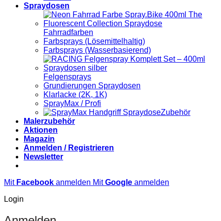
Spraydosen
Fahrradfarben
Farbsprays (Lösemittelhaltig)
Farbsprays (Wasserbasierend)
Felgensprays
Grundierungen Spraydosen
Klarlacke (2K, 1K)
SprayMax / Profi
Zubehör
Malerzubehör
Aktionen
Magazin
Anmelden / Registrieren
Newsletter
Mit
Facebook
anmelden
Mit
Google
anmelden
Login
Anmelden