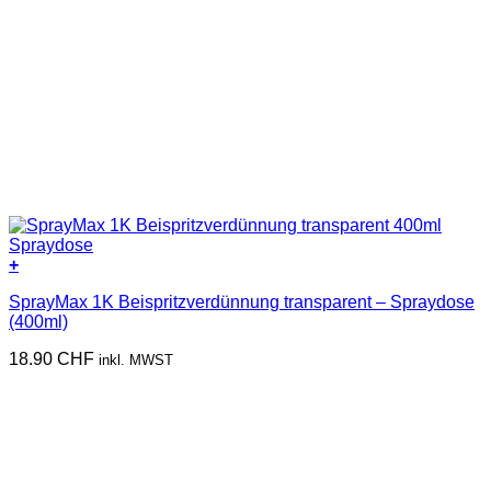
+
SprayMax 1K Beispritzverdünnung transparent – Spraydose
(400ml)
18.90
CHF
inkl. MWST