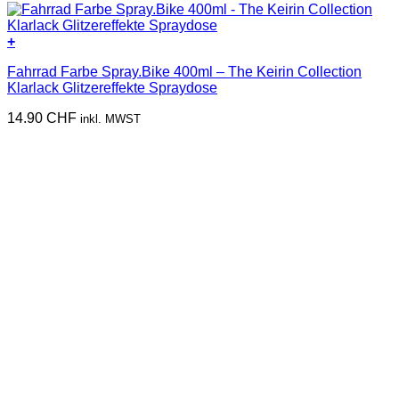
+
Dieses
Fahrrad Farbe Spray.Bike 400ml – The Keirin Collection
Produkt
Klarlack Glitzereffekte Spraydose
weist
mehrere
14.90
CHF
inkl. MWST
Varianten
auf.
Die
Optionen
können
auf
der
Produktseite
gewählt
werden