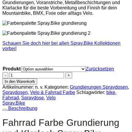
Grundierungen, Voranstriche, Metallbeschichtungen und
Klarlacke für die beste Vorbereitung und Finish für dein
Mountainbike, BMX, Fixie oder alltags Velo.
Schauen Sie doch hier bei allen Spray.Bike Kollektionen
vorbei!
Produkt
Zurücksetzen
Fahrrad
Farbe
In den Warenkorb
Grundierung
Artikelnummer:
n. v.
Kategorien:
Grundierungen Spraydosen
,
und
Spraydosen
,
Velo & Fahrrad Farbe
Schlagwörter:
bike
,
Klarlack
Fahrrad
,
Spraydose
,
Velo
Spray.Bike
Spray.Bike
400ml
Beschreibung
-
The
Fahrrad Farbe Grundierung
Frame
Builder's