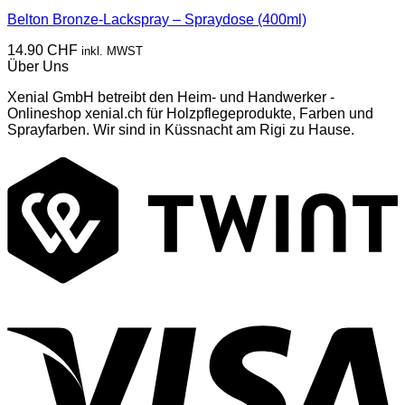
Dieses
Belton Bronze-Lackspray – Spraydose (400ml)
Produkt
weist
14.90
CHF
inkl. MWST
mehrere
Über Uns
Varianten
auf.
Xenial GmbH betreibt den Heim- und Handwerker -
Die
Onlineshop xenial.ch für Holzpflegeprodukte, Farben und
Optionen
Sprayfarben. Wir sind in Küssnacht am Rigi zu Hause.
können
auf
T
der
Produktseite
gewählt
werden
V