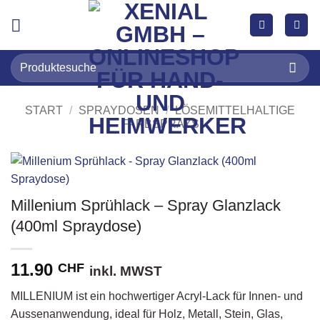
Zum
Inhalt
springen
Suchen
nach:
START
/
SPRAYDOSEN
/
LÖSEMITTELHALTIGE
FARBSPRAYS
Millenium Sprühlack – Spray Glanzlack
(400ml Spraydose)
11.90
CHF
inkl. MWST
MILLENIUM ist ein hochwertiger Acryl-Lack für Innen- und
Aussenanwendung, ideal für Holz, Metall, Stein, Glas,