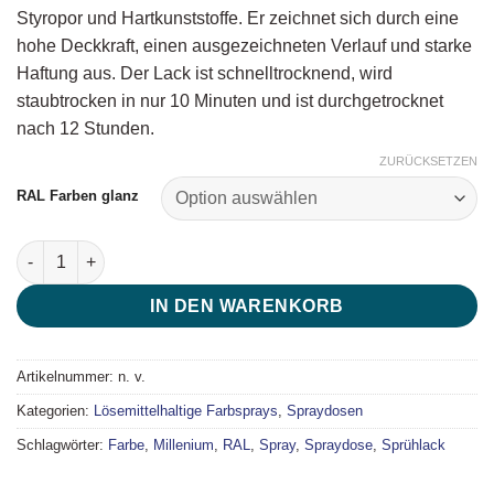
Styropor und Hartkunststoffe. Er zeichnet sich durch eine
hohe Deckkraft, einen ausgezeichneten Verlauf und starke
Haftung aus. Der Lack ist schnelltrocknend, wird
staubtrocken in nur 10 Minuten und ist durchgetrocknet
nach 12 Stunden.
ZURÜCKSETZEN
RAL Farben glanz
Millenium Sprühlack - Spray Glanzlack (400ml Spraydose) Men
IN DEN WARENKORB
Artikelnummer:
n. v.
Kategorien:
Lösemittelhaltige Farbsprays
,
Spraydosen
Schlagwörter:
Farbe
,
Millenium
,
RAL
,
Spray
,
Spraydose
,
Sprühlack