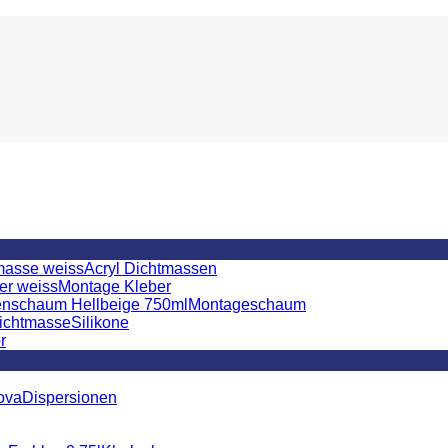
Acryl Dichtmassen
Montage Kleber
Montageschaum
Silikone
r
Dispersionen