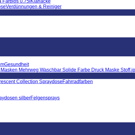
Klarlacke
Verdünnungen & Reiniger
Gesundheit
Fahrradfarben
Felgensprays