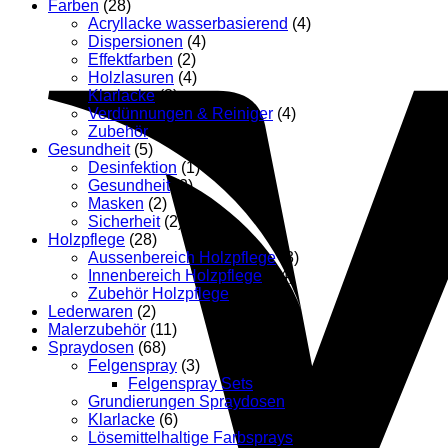
Farben
(28)
Acryllacke wasserbasierend
(4)
Dispersionen
(4)
Effektfarben
(2)
Holzlasuren
(4)
Klarlacke
(3)
Verdünnungen & Reiniger
(4)
Zubehör
(11)
Gesundheit
(5)
Desinfektion
(1)
Gesundheit
(2)
Masken
(2)
Sicherheit
(2)
Holzpflege
(28)
Aussenbereich Holzpflege
(3)
Innenbereich Holzpflege
(14)
Zubehör Holzpflege
(11)
Lederwaren
(2)
Malerzubehör
(11)
Spraydosen
(68)
Felgenspray
(3)
Felgenspray Sets
(2)
Grundierungen Spraydosen
(12)
Klarlacke
(6)
Lösemittelhaltige Farbsprays
(36)