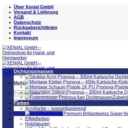
Zum
Über Xenial GmbH
Inhalt
Versand & Lieferung
springen
AGB
Datenschutz
Rückgaberichtlinien
Kontakt
Impressum
Dichtungsmassen
Menü
Suchen
Zubehö
nach:
Farben
Acryllacke – wasserbasierend
Anmelden / Registrieren
Effektfarben
Holzlasuren