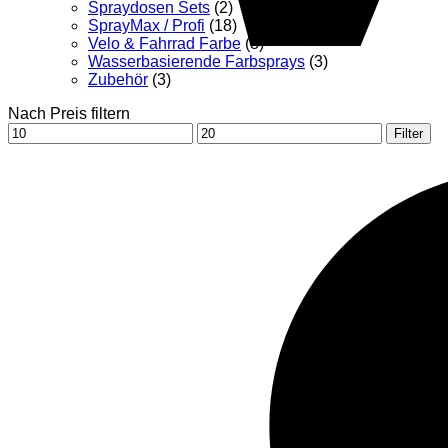
Spraydosen Sets
(2)
SprayMax / Profi
(18)
Velo & Fahrrad Farbe
(8)
Wasserbasierende Farbsprays
(3)
Zubehör
(3)
Nach Preis filtern
Min.
Max.
Filter
Preis
Preis