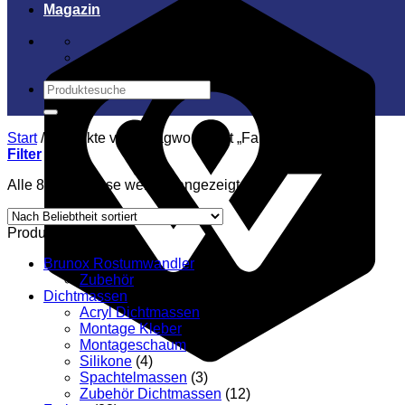
Magazin
Suchen
nach:
Start
/
Produkte verschlagwortet mit „Fahrrad“
Filter
Nach
Alle 8 Ergebnisse werden angezeigt
Beliebtheit
sortiert
Produktkategorien
Brunox Rostumwandler
(5)
Zubehör
(5)
Dichtmassen
(24)
Acryl Dichtmassen
(2)
Montage Kleber
(1)
Montageschaum
(5)
Silikone
(4)
Spachtelmassen
(3)
Zubehör Dichtmassen
(12)