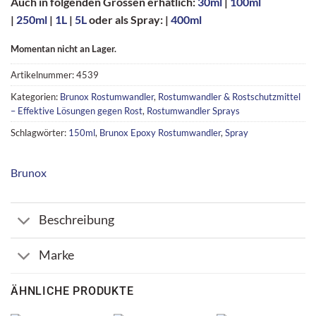
Auch in folgenden Grössen erhätlich:
30ml
|
100ml
|
250ml
|
1L
|
5L
oder als Spray: |
400ml
Momentan nicht an Lager.
Artikelnummer:
4539
Kategorien:
Brunox Rostumwandler
,
Rostumwandler & Rostschutzmittel
– Effektive Lösungen gegen Rost
,
Rostumwandler Sprays
Schlagwörter:
150ml
,
Brunox Epoxy Rostumwandler
,
Spray
Brunox
Beschreibung
Marke
ÄHNLICHE PRODUKTE