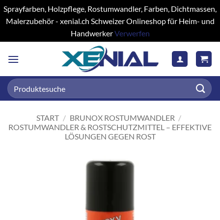
Sprayfarben, Holzpflege, Rostumwandler, Farben, Dichtmassen,
Malerzubehör - xenial.ch Schweizer Onlineshop für Heim- und
Handwerker
Verwerfen
Zum
Inhalt
springen
Suchen
nach:
START
/
BRUNOX ROSTUMWANDLER
/
ROSTUMWANDLER & ROSTSCHUTZMITTEL – EFFEKTIVE
LÖSUNGEN GEGEN ROST