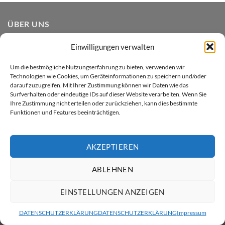
ÜBER UNS
Einwilligungen verwalten
Xenial GmbH betreibt den Heim- und Handwerker -
Onlineshop xenial.ch für Holzpflegeprodukte, Farben und
Um die bestmögliche Nutzungserfahrung zu bieten, verwenden wir
Sprayfarben. Wir sind in Küssnacht am Rigi zu Hause.
Technologien wie Cookies, um Geräteinformationen zu speichern und/oder
darauf zuzugreifen. Mit Ihrer Zustimmung können wir Daten wie das
Surfverhalten oder eindeutige IDs auf dieser Website verarbeiten. Wenn Sie
Ihre Zustimmung nicht erteilen oder zurückziehen, kann dies bestimmte
Funktionen und Features beeinträchtigen.
Twint
Visa
MasterCard
PayPal
Rechung
AKZEPTIEREN
ÜBER XENIAL GMBH
VERSAND & LIEFERUNG
AGB
ABLEHNEN
DATENSCHUTZ
RÜCKGABERICHTLINIEN
KONTAKT
IMPRESSUM
Copyright 2026 ©
ratsam
EINSTELLUNGEN ANZEIGEN
DATENSCHUTZERKLÄRUNG
DATENSCHUTZERKLÄRUNG
Impressum