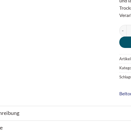
und l
Trock
Verar
Belton
Artike
Katego
Schlag
Belto
hreibung
e