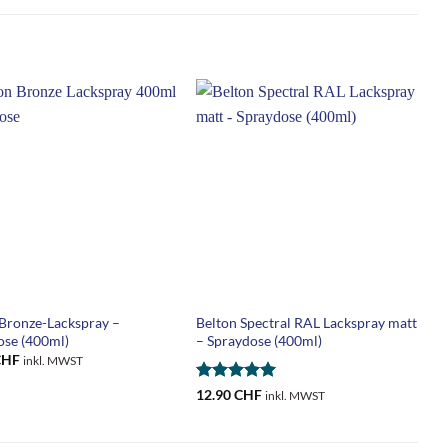
-
+
 Bronze-Lackspray –
Belton Spectral RAL Lackspray matt
B
ose (400ml)
– Spraydose (400ml)
–
CHF
1
inkl. MWST
Bewertet
12.90
CHF
inkl. MWST
mit
5
von
5