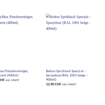
+
x Pistolenreiniger,
Belton Sprühlack Spectral –
S
rent (400ml)
Spraydose (RAL 1001 beige –
t
400ml)
(
CHF
inkl. MWST
12.90
CHF
1
inkl. MWST