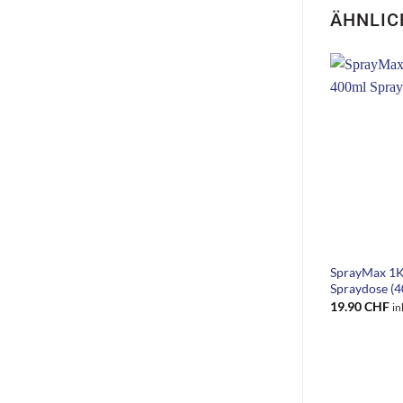
ÄHNLIC
+
SprayMax 1K 
Spraydose (4
19.90
CHF
in