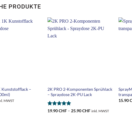
HE PRODUKTE
+
+
Kunststofflack –
2K PRO 2-Komponenten Sprühlack
SprayMa
00ml)
– Spraydose 2K-PU Lack
transpa
15.90
kl. MWST
Bewertet
Preisspanne:
19.90
CHF
–
25.90
CHF
inkl. MWST
19.90 CHF
mit
5
von
bis
5
25.90 CHF