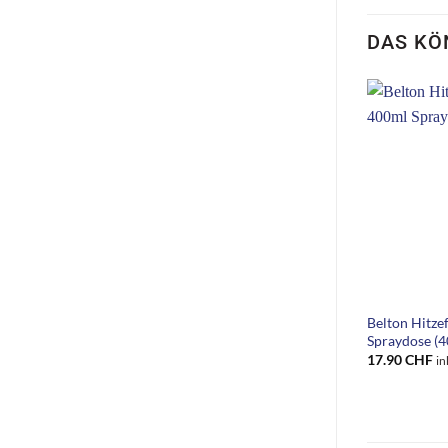
DAS KÖ
+
Belton Hitze
Spraydose (4
17.90
CHF
in