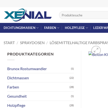
Zum
Inhalt
Suchen
springen
nach:
DICHTUNGSMASSEN
FARBEN
HOLZPFLEGE
LEDERW
START
/
SPRAYDOSEN
/
LÖSEMITTELHALTIGE FARBSPRA
PRODUKTKATEGORIEN
Brunox Rostumwandler
(5)
Dichtmassen
(22)
Farben
(28)
Gesundheit
(5)
Holzpflege
(28)