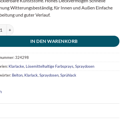
ackierbare Kunststoffe. Hohes Deckvermögen Schnelle
nung Witterungsbeständig, für Innen und Außen Einfache
beitung und guter Verlauf.
 Klarlack Spraydose matt (400ml) Menge
IN DEN WARENKORB
lnummer:
324298
rien:
Klarlacke
,
Lösemittelhaltige Farbsprays
,
Spraydosen
wörter:
Belton
,
Klarlack
,
Spraydosen
,
Sprühlack
n