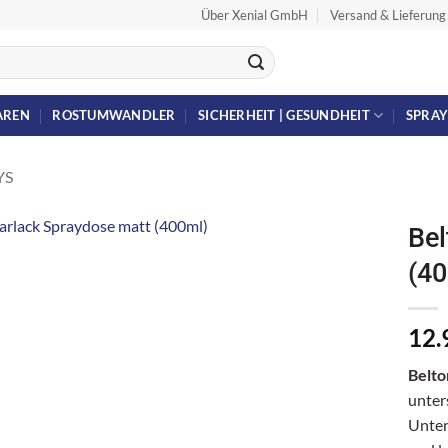
Über Xenial GmbH
Versand & Lieferung
AREN
ROSTUMWANDLER
SICHERHEIT | GESUNDHEIT
SPRA
YS
Bel
(40
12.
Belto
unter
Unterg