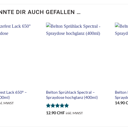
NNTE DIR AUCH GEFALLEN …
+
+
fest Lack 650° –
Belton Sprühlack Spectral –
Belton
00ml)
Spraydose hochglanz (400ml)
Sprayd
14.90
kl. MWST
Bewertet
12.90
CHF
inkl. MWST
mit
5
von
5