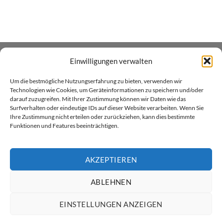
29.90 CHF
Einwilligungen verwalten
ÜBER UNS
Um die bestmögliche Nutzungserfahrung zu bieten, verwenden wir
Xenial GmbH betreibt den Heim- und Handwerker -
Technologien wie Cookies, um Geräteinformationen zu speichern und/oder
darauf zuzugreifen. Mit Ihrer Zustimmung können wir Daten wie das
Onlineshop xenial.ch für Holzpflegeprodukte, Farben und
Surfverhalten oder eindeutige IDs auf dieser Website verarbeiten. Wenn Sie
Sprayfarben. Wir sind in Küssnacht am Rigi zu Hause.
Ihre Zustimmung nicht erteilen oder zurückziehen, kann dies bestimmte
Funktionen und Features beeinträchtigen.
AKZEPTIEREN
ABLEHNEN
Twint
Visa
MasterCard
PayPal
Rechung
ÜBER XENIAL GMBH
VERSAND & LIEFERUNG
AGB
EINSTELLUNGEN ANZEIGEN
DATENSCHUTZ
RÜCKGABERICHTLINIEN
KONTAKT
IMPRESSUM