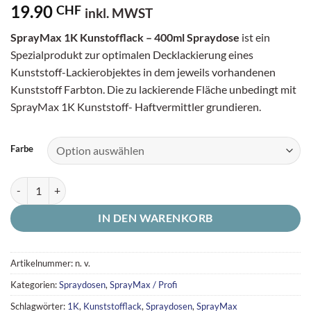
19.90
CHF
inkl. MWST
SprayMax 1K Kunstofflack – 400ml Spraydose
ist ein
Spezialprodukt zur optimalen Decklackierung eines
Kunststoff-Lackierobjektes in dem jeweils vorhandenen
Kunststoff Farbton. Die zu lackierende Fläche unbedingt mit
SprayMax 1K Kunststoff- Haftvermittler grundieren.
Farbe
SprayMax 1K Kunststofflack - Spraydose (400ml) Menge
IN DEN WARENKORB
Artikelnummer:
n. v.
Kategorien:
Spraydosen
,
SprayMax / Profi
Schlagwörter:
1K
,
Kunststofflack
,
Spraydosen
,
SprayMax