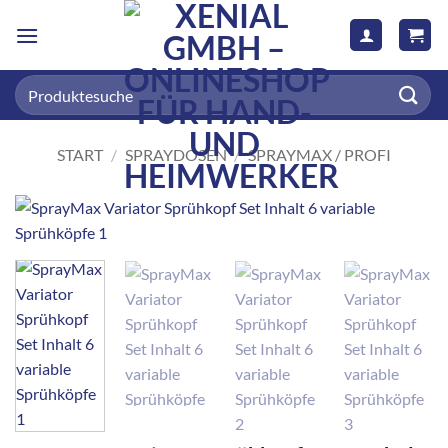
Zum
Inhalt
springen
Suchen
nach:
START
/
SPRAYDOSEN
/
SPRAYMAX / PROFI