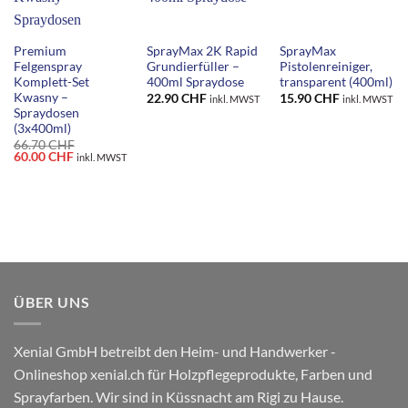
Premium
SprayMax 2K Rapid
SprayMax
Felgenspray
Grundierfüller –
Pistolenreiniger,
Komplett-Set
400ml Spraydose
transparent (400ml)
Kwasny –
22.90
CHF
15.90
CHF
inkl. MWST
inkl. MWST
Spraydosen
(3x400ml)
66.70
CHF
Ursprünglicher
Aktueller
60.00
CHF
inkl. MWST
Preis
Preis
war:
ist:
66.70 CHF
60.00 CHF.
ÜBER UNS
Xenial GmbH betreibt den Heim- und Handwerker -
Onlineshop xenial.ch für Holzpflegeprodukte, Farben und
Sprayfarben. Wir sind in Küssnacht am Rigi zu Hause.