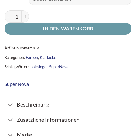
Acryl 2in1 Holzsiegel Super Nova - Farblos Menge
IN DEN WARENKORB
Artikelnummer:
n. v.
Kategorien:
Farben
,
Klarlacke
Schlagwörter:
Holzsiegel
,
SuperNova
Super Nova
Beschreibung
Zusätzliche Informationen
Marke