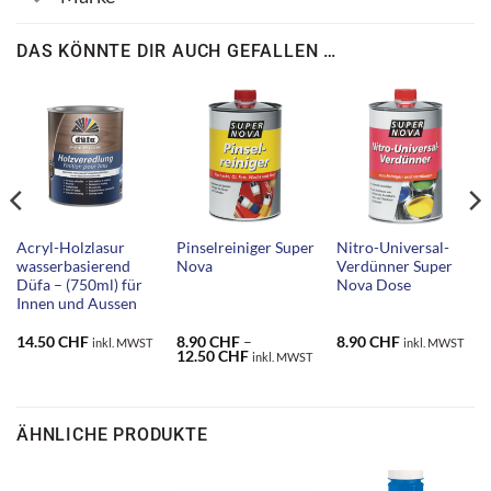
DAS KÖNNTE DIR AUCH GEFALLEN …
Acryl-Holzlasur
Pinselreiniger Super
Nitro-Universal-
wasserbasierend
Nova
Verdünner Super
Düfa – (750ml) für
Nova Dose
Innen und Aussen
14.50
CHF
8.90
CHF
–
8.90
CHF
inkl. MWST
inkl. MWST
ne:
Preisspanne:
12.50
CHF
inkl. MWST
8.90 CHF
bis
F
12.50 CHF
ÄHNLICHE PRODUKTE