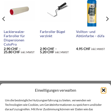
Lackierwalze-
Farbroller Bügel
Vollton- und
Farbroller für
verzinkt
Abtönfarbe – düfa
Dispersionen
ColoPro
2.90
CHF
–
2.90
CHF
–
4.95
CHF
inkl. MWST
ne:
Preisspanne:
Preisspanne:
25.80
CHF
5.20
CHF
inkl. MWST
inkl. MWST
2.90 CHF
2.90 CHF
bis
bis
F
25.80 CHF
5.20 CHF
Einwilligungen verwalten
ÜBER UNS
Um die bestmögliche Nutzungserfahrung zu bieten, verwenden wir
Xenial GmbH betreibt den Heim- und Handwerker -
Technologien wie Cookies, um Geräteinformationen zu speichern und/oder
darauf zuzugreifen. Mit Ihrer Zustimmung können wir Daten wie das