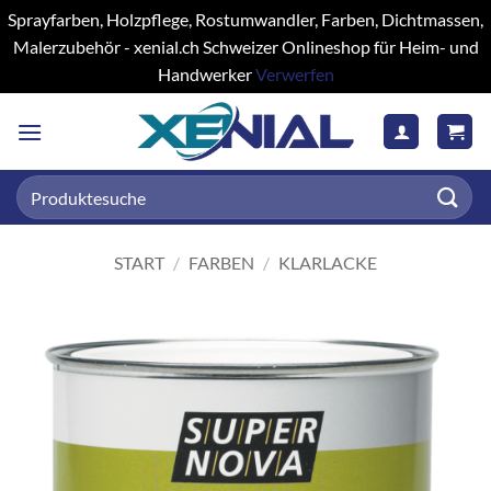
Sprayfarben, Holzpflege, Rostumwandler, Farben, Dichtmassen,
Malerzubehör - xenial.ch Schweizer Onlineshop für Heim- und
Handwerker
Verwerfen
Zum
Inhalt
springen
Suchen
nach:
START
/
FARBEN
/
KLARLACKE