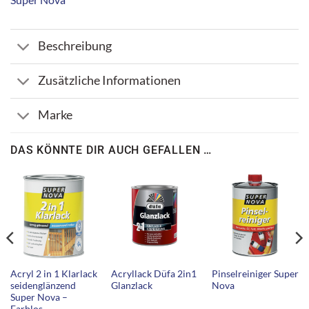
Beschreibung
Zusätzliche Informationen
Marke
DAS KÖNNTE DIR AUCH GEFALLEN …
Acryl 2 in 1 Klarlack
Acryllack Düfa 2in1
Pinselreiniger Super
seidenglänzend
Glanzlack
Nova
Super Nova –
Farblos