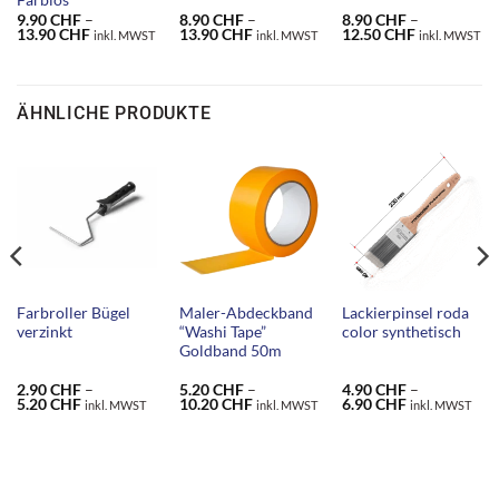
9.90
CHF
–
8.90
CHF
–
8.90
CHF
–
Preisspanne:
Preisspanne:
Preisspanne
13.90
CHF
13.90
CHF
12.50
CHF
inkl. MWST
inkl. MWST
inkl. MWST
9.90 CHF
8.90 CHF
8.90 CHF
bis
bis
bis
13.90 CHF
13.90 CHF
12.50 CHF
ÄHNLICHE PRODUKTE
Farbroller Bügel
Maler-Abdeckband
Lackierpinsel roda
verzinkt
“Washi Tape”
color synthetisch
Goldband 50m
2.90
CHF
–
5.20
CHF
–
4.90
CHF
–
ne:
Preisspanne:
Preisspanne:
Preisspanne:
5.20
CHF
10.20
CHF
6.90
CHF
inkl. MWST
inkl. MWST
inkl. MWST
2.90 CHF
5.20 CHF
4.90 CHF
bis
bis
bis
F
5.20 CHF
10.20 CHF
6.90 CHF