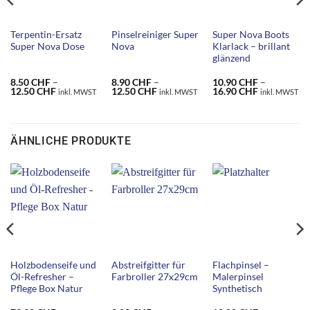
Terpentin-Ersatz
Pinselreiniger Super
Super Nova Boots
Super Nova Dose
Nova
Klarlack – brillant
glänzend
8.50
CHF
–
8.90
CHF
–
10.90
CHF
–
Preisspanne:
Preisspanne:
Preisspanne
12.50
CHF
12.50
CHF
16.90
CHF
inkl. MWST
inkl. MWST
inkl. MWST
8.50 CHF
8.90 CHF
10.90 CHF
bis
bis
bis
12.50 CHF
12.50 CHF
16.90 CHF
ÄHNLICHE PRODUKTE
Holzbodenseife und
Abstreifgitter für
Flachpinsel –
Öl-Refresher –
Farbroller 27x29cm
Malerpinsel
Pflege Box Natur
Synthetisch