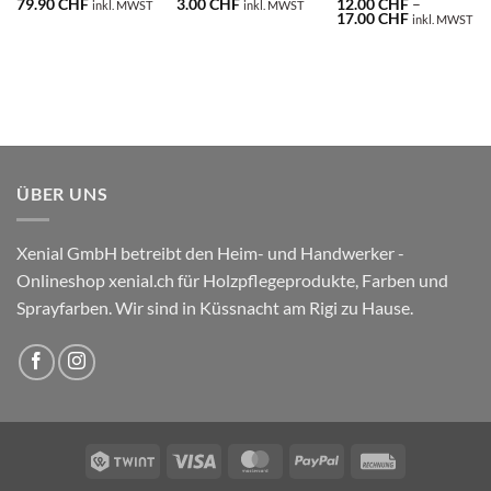
79.90
CHF
3.00
CHF
12.00
CHF
–
inkl. MWST
inkl. MWST
ne:
Preisspanne
17.00
CHF
inkl. MWST
12.00 CHF
bis
F
17.00 CHF
ÜBER UNS
Xenial GmbH betreibt den Heim- und Handwerker -
Onlineshop xenial.ch für Holzpflegeprodukte, Farben und
Sprayfarben. Wir sind in Küssnacht am Rigi zu Hause.
Twint
Visa
MasterCard
PayPal
Rechung