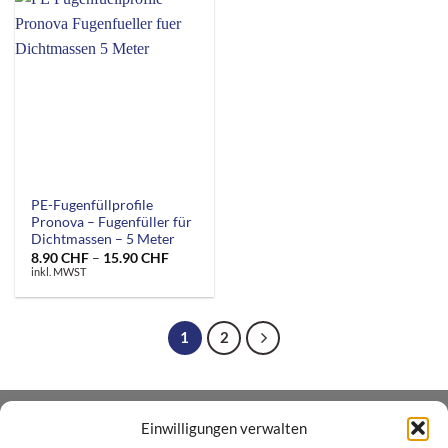
PE-Fugenfüllprofile
Pronova – Fugenfüller für
Dichtmassen – 5 Meter
Preisspanne:
8.90
CHF
–
15.90
CHF
8.90 CHF
inkl. MWST
bis
15.90 CHF
1
2
Einwilligungen verwalten
ÜBER UNS