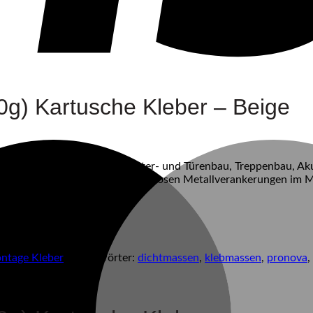
0g) Kartusche Kleber – Beige
turverklebungen, z. B. im Fenster- und Türenbau, Treppenbau, Ak
erfixierungen, Verklebungen von losen Metallverankerungen im
ntage Kleber
Schlagwörter:
dichtmassen
,
klebmassen
,
pronova
,