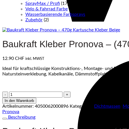
SprayMax / Profi
(17)
Velo & Fahrrad Farbe
(8)
Wasserbasierende Farbsprays
(3)
Zubehör
(2)
Baukraft Kleber Pronova – (47
12.90
CHF
inkl. MWST
Ideal für kraftschlüssige Konstruktions-, Montage- und Repara
Natursteinverklebung, Kabelkanäle, Dämmstoffplatten, Schild
Baukraft
Kleber
In den Warenkorb
Pronova
Artikelnummer:
4050062000896
Kategorien:
Dichtmassen
,
Mo
–
Pronova
(470g)
Beschreibung
Kartusche
Kleber