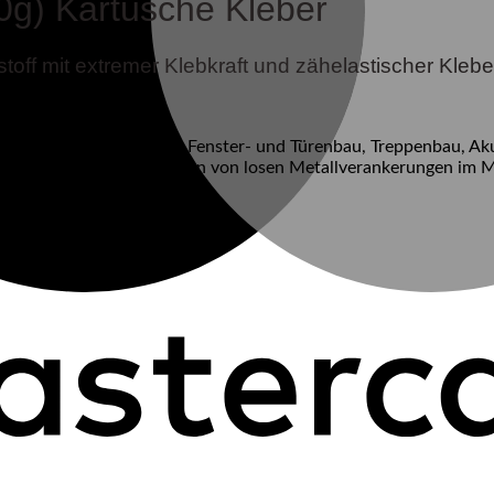
0g) Kartusche Kleber
ff mit extremer Klebkraft und zähelastischer Klebef
turverklebungen, z. B. im Fenster- und Türenbau, Treppenbau, Ak
erfixierungen, Verklebungen von losen Metallverankerungen im
lebkraft