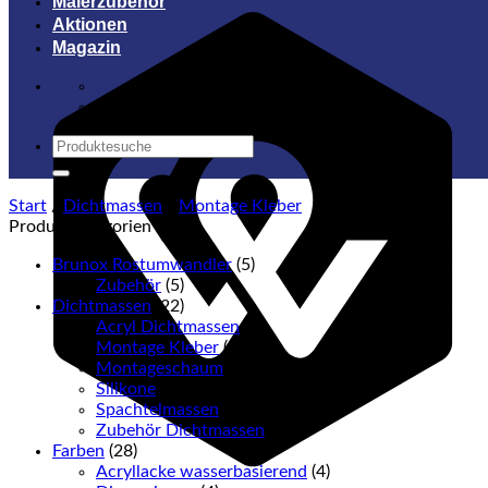
Malerzubehör
Aktionen
Magazin
Suchen
nach:
Start
/
Dichtmassen
/
Montage Kleber
Produktkategorien
Brunox Rostumwandler
(5)
Zubehör
(5)
Dichtmassen
(22)
Acryl Dichtmassen
(2)
Montage Kleber
(1)
Montageschaum
(5)
Silikone
(3)
Spachtelmassen
(3)
Zubehör Dichtmassen
(11)
Farben
(28)
Acryllacke wasserbasierend
(4)