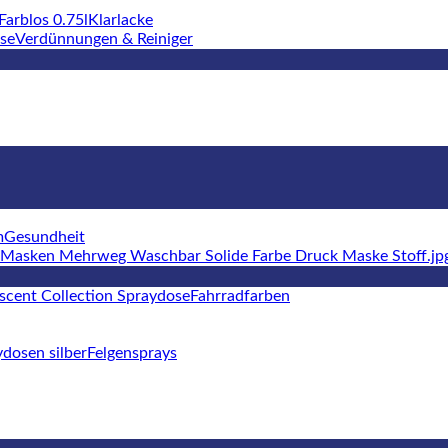
Klarlacke
Verdünnungen & Reiniger
Gesundheit
Fahrradfarben
Felgensprays