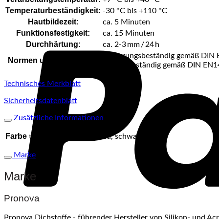
Temperaturbeständigkeit
:
-30 °C bis +110 °C
Hautbildezeit
:
ca. 5 Minuten
Funktionsfestigkeit
:
ca. 15 Minuten
Durchhärtung
:
ca. 2-3 mm / 24 h
Witterungsbeständig gemäß DIN E
Normen und Prüfungen
:
Wärmebeständig gemäß DIN EN14
Technisches Merkblatt
Sicherheitsdatenblatt
Zusätzliche Informationen
Farbe
transparent, weiss, grau, schwarz, braun
Marke
Marke
Pronova
Pronova Dichstoffe - führender Hersteller von Silikon- und Ac