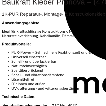
Baukraft Kleber Pronova – (47
-
Beige
Menge
1K-PUR Reparatur-, Montage- & Konstruktionsklebsto
Anwendungsgebiete
Ideal für kraftschlüssige Konstruktions-, Montage- und Repara
Natursteinverklebung, Kabelkanäle, Dämmstoffplatten, Schild
Produktvorteile:
PUR-Power – Sehr schnelle Reaktionszeit und extreme K
Universell einsetzbar
Schleif- und überlackierbar
Natursteinverträglich
Spaltüberbrückend
Schall- und vibrationsdämpfend
Lösemittelfrei
Für innen und außen
UV-, alterungs- und witterungsbeständig
Technische Daten:
Verarbeitungstemperatur
:
+7 °C bis +40 °C