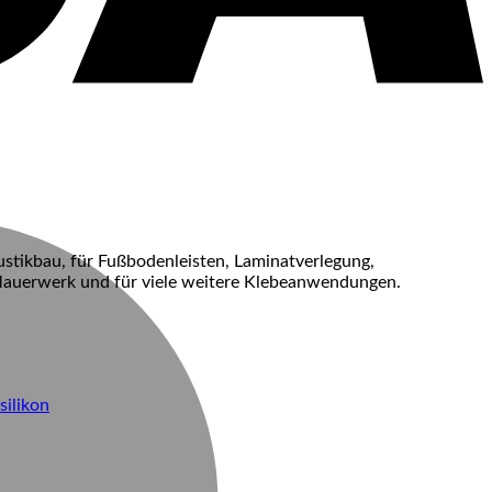
M
ustikbau, für Fußbodenleisten, Laminatverlegung,
 Mauerwerk und für viele weitere Klebeanwendungen.
silikon