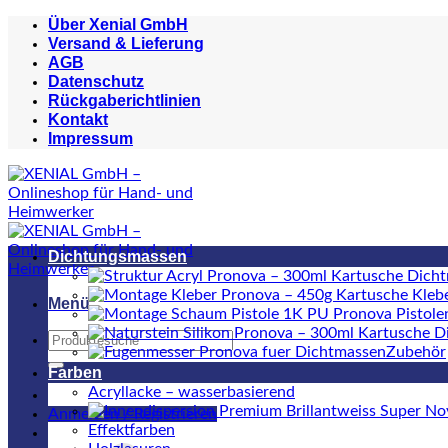
Zum
Über Xenial GmbH
Inhalt
Versand & Lieferung
springen
AGB
Datenschutz
Rückgaberichtlinien
Kontakt
Impressum
Dichtungsmassen
Menü
Suchen
Zubehör
nach:
Farben
Acryllacke – wasserbasierend
Anmelden / Registrieren
Effektfarben