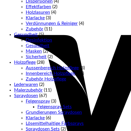
Dispersionen
(4)
Effektfarben
(2)
Holzlasuren
(4)
Klarlacke
(3)
Verdünnungen & Reiniger
(4)
Zubehör
(11)
Gesundheit
(5)
Desinfektion
(1)
Gesundheit
(2)
Masken
(2)
Sicherheit
(2)
Holzpflege
(28)
Aussenbereich Holzpflege
(3)
Innenbereich Holzpflege
(14)
Zubehör Holzpflege
(11)
Lederwaren
(2)
Malerzubehör
(11)
Spraydosen
(67)
Felgenspray
(3)
Felgenspray Sets
(2)
Grundierungen Spraydosen
(12)
Klarlacke
(6)
Lösemittelhaltige Farbsprays
(36)
Spraydosen Sets
(2)