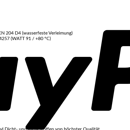
N 204 D4 (wasserfeste Verleimung)
257 (WATT 91 / +80 °C)
ryl Dicht- und Klebestoffen von höchster Qualität.