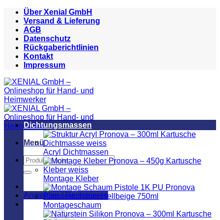
Zum
Über Xenial GmbH
Inhalt
Versand & Lieferung
springen
AGB
Datenschutz
Rückgaberichtlinien
Kontakt
Impressum
Dichtungsmassen
Menü
Acryl Dichtmassen
Suchen
nach:
Montage Kleber
Anmelden / Registrieren
Montageschaum