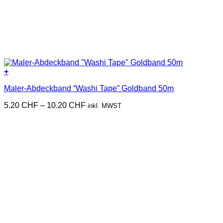
+
Dieses
Maler-Abdeckband “Washi Tape” Goldband 50m
Produkt
weist
Preisspanne:
5.20
CHF
–
10.20
CHF
inkl. MWST
mehrere
5.20 CHF
Varianten
bis
auf.
10.20 CHF
Die
Optionen
können
auf
der
Produktseite
gewählt
werden