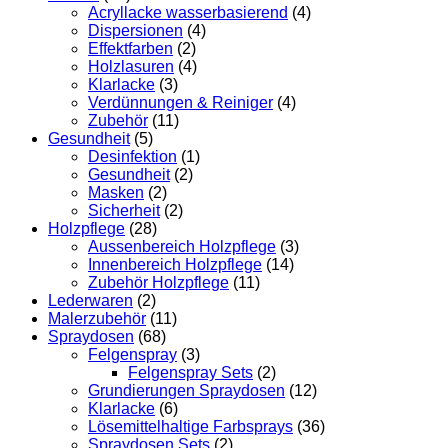
Acryllacke wasserbasierend
(4)
Dispersionen
(4)
Effektfarben
(2)
Holzlasuren
(4)
Klarlacke
(3)
Verdünnungen & Reiniger
(4)
Zubehör
(11)
Gesundheit
(5)
Desinfektion
(1)
Gesundheit
(2)
Masken
(2)
Sicherheit
(2)
Holzpflege
(28)
Aussenbereich Holzpflege
(3)
Innenbereich Holzpflege
(14)
Zubehör Holzpflege
(11)
Lederwaren
(2)
Malerzubehör
(11)
Spraydosen
(68)
Felgenspray
(3)
Felgenspray Sets
(2)
Grundierungen Spraydosen
(12)
Klarlacke
(6)
Lösemittelhaltige Farbsprays
(36)
Spraydosen Sets
(2)