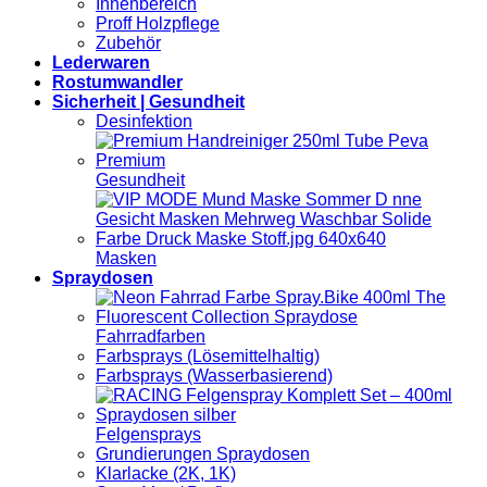
Innenbereich
Proff Holzpflege
Zubehör
Lederwaren
Rostumwandler
Sicherheit | Gesundheit
Desinfektion
Gesundheit
Masken
Spraydosen
Fahrradfarben
Farbsprays (Lösemittelhaltig)
Farbsprays (Wasserbasierend)
Felgensprays
Grundierungen Spraydosen
Klarlacke (2K, 1K)