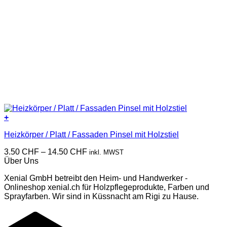
+
Dieses
Heizkörper / Platt / Fassaden Pinsel mit Holzstiel
Produkt
weist
Preisspanne:
3.50
CHF
–
14.50
CHF
inkl. MWST
mehrere
3.50 CHF
Über Uns
Varianten
bis
auf.
Xenial GmbH betreibt den Heim- und Handwerker -
14.50 CHF
Die
Onlineshop xenial.ch für Holzpflegeprodukte, Farben und
Optionen
Sprayfarben. Wir sind in Küssnacht am Rigi zu Hause.
können
auf
T
der
Produktseite