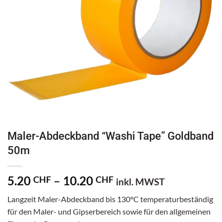
Maler-Abdeckband “Washi Tape” Goldband
50m
Preisspanne:
5.20
–
10.20
CHF
CHF
inkl. MWST
5.20 CHF
Langzeit Maler-Abdeckband bis 130°C temperaturbeständig
bis
für den Maler- und Gipserbereich sowie für den allgemeinen
10.20 CHF