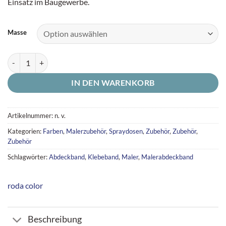
Einsatz im Baugewerbe.
Masse
Maler-Abdeckband "Washi Tape" Goldband 50m Menge
IN DEN WARENKORB
Artikelnummer:
n. v.
Kategorien:
Farben
,
Malerzubehör
,
Spraydosen
,
Zubehör
,
Zubehör
,
Zubehör
Schlagwörter:
Abdeckband
,
Klebeband
,
Maler
,
Malerabdeckband
roda color
Beschreibung