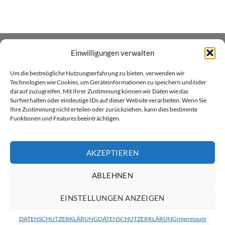
Einwilligungen verwalten
ÜBER UNS
Um die bestmögliche Nutzungserfahrung zu bieten, verwenden wir
Xenial GmbH betreibt den Heim- und Handwerker -
Technologien wie Cookies, um Geräteinformationen zu speichern und/oder
darauf zuzugreifen. Mit Ihrer Zustimmung können wir Daten wie das
Onlineshop xenial.ch für Holzpflegeprodukte, Farben und
Surfverhalten oder eindeutige IDs auf dieser Website verarbeiten. Wenn Sie
Sprayfarben. Wir sind in Küssnacht am Rigi zu Hause.
Ihre Zustimmung nicht erteilen oder zurückziehen, kann dies bestimmte
Funktionen und Features beeinträchtigen.
AKZEPTIEREN
ABLEHNEN
Twint
Visa
MasterCard
PayPal
Rechung
ÜBER XENIAL GMBH
VERSAND & LIEFERUNG
AGB
EINSTELLUNGEN ANZEIGEN
DATENSCHUTZ
RÜCKGABERICHTLINIEN
KONTAKT
IMPRESSUM
Copyright 2026 ©
ratsam
DATENSCHUTZERKLÄRUNG
DATENSCHUTZERKLÄRUNG
Impressum