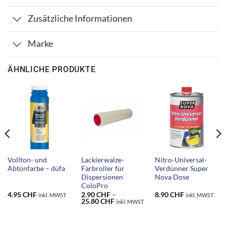
Zusätzliche Informationen
Marke
ÄHNLICHE PRODUKTE
Vollton- und
Lackierwalze-
Nitro-Universal-
Abtönfarbe – düfa
Farbroller für
Verdünner Super
Dispersionen
Nova Dose
ColoPro
4.95
CHF
2.90
CHF
–
8.90
CHF
inkl. MWST
inkl. MWST
ne:
Preisspanne:
25.80
CHF
inkl. MWST
2.90 CHF
bis
F
25.80 CHF