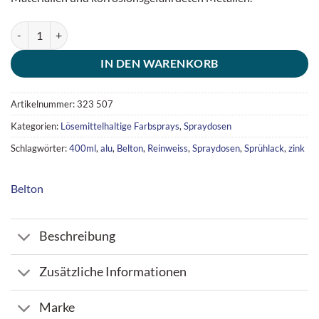
Belton Zink-Alu-Spray Sprühlack silbergrau - Spraydose (400ml) Men
IN DEN WARENKORB
Artikelnummer:
323 507
Kategorien:
Lösemittelhaltige Farbsprays
,
Spraydosen
Schlagwörter:
400ml
,
alu
,
Belton
,
Reinweiss
,
Spraydosen
,
Sprühlack
,
zink
Belton
Beschreibung
Zusätzliche Informationen
Marke