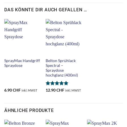
DAS KÖNNTE DIR AUCH GEFALLEN …
SprayMax Handgriff
Belton Sprühlack
Spraydose
Spectral –
Spraydose
hochglanz (400ml)
Bewertet
6.90
CHF
12.90
CHF
inkl. MWST
inkl. MWST
mit
5
von
5
ÄHNLICHE PRODUKTE