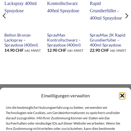
Belton Bronze-
SprayMax
SprayMax 2K Rapid
Lackspray –
Kontrollschwarz –
Grundierfüller –
Spraydose (400ml)
Spraydose (400ml)
400ml Spraydose
14.90
CHF
12.90
CHF
22.90
CHF
inkl. MWST
inkl. MWST
inkl. MWST
Einwilligungen verwalten
ÜBER UNS
Um die bestmögliche Nutzungserfahrung zu bieten, verwenden wir
Xenial GmbH betreibt den Heim- und Handwerker -
Technologien wie Cookies, um Geräteinformationen zu speichern und/oder
darauf zuzugreifen. Mit Ihrer Zustimmung können wir Daten wie das
Onlineshop xenial.ch für Holzpflegeprodukte, Farben und
Surfverhalten oder eindeutige IDs auf dieser Website verarbeiten. Wenn Sie
Sprayfarben. Wir sind in Küssnacht am Rigi zu Hause.
Ihre Zustimmung nicht erteilen oder zurückziehen, kann dies bestimmte