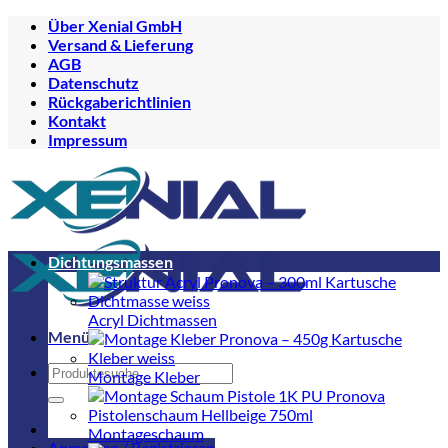
Zum
Über Xenial GmbH
Inhalt
Versand & Lieferung
springen
AGB
Datenschutz
Rückgaberichtlinien
Kontakt
Impressum
Dichtungsmassen
Acryl Dichtmassen
Menü
Suchen
Montage Kleber
nach:
Montageschaum
Anmelden / Registrieren