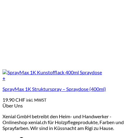
+
Dieses
SprayMax 1K Strukturspray – Spraydose (400ml)
Produkt
weist
19.90
CHF
inkl. MWST
mehrere
Über Uns
Varianten
auf.
Xenial GmbH betreibt den Heim- und Handwerker -
Die
Onlineshop xenial.ch für Holzpflegeprodukte, Farben und
Optionen
Sprayfarben. Wir sind in Küssnacht am Rigi zu Hause.
können
auf