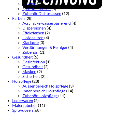
Silikone
(4)
Spachtelmassen
(3)
Zubehör Dichtmassen
(12)
Farben
(28)
Acryllacke wasserbasierend
(4)
Dispersionen
(4)
Effektfarben
(2)
Holzlasuren
(4)
Klarlacke
(3)
Verdünnungen & Reiniger
(4)
Zubehör
(11)
Gesundheit
(5)
Desinfektion
(1)
Gesundheit
(2)
Masken
(2)
Sicherheit
(2)
Holzpflege
(28)
Aussenbereich Holzpflege
(3)
Innenbereich Holzpflege
(14)
Zubehör Holzpflege
(11)
Lederwaren
(2)
Malerzubehör
(11)
Spraydosen
(68)