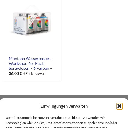
Montana Wasserbasiert
Workshop 6er Pack
Spraydosen – 6 Farben –
36.00
CHF
inkl. MWST
Einwilligungen verwalten
ÜBER UNS
Um die bestmögliche Nutzungserfahrung zu bieten, verwenden wir
Xenial GmbH betreibt den Heim- und Handwerker -
Technologien wie Cookies, um Geräteinformationen zu speichern und/oder
darauf zuzugreifen. Mit Ihrer Zustimmung können wir Daten wie das