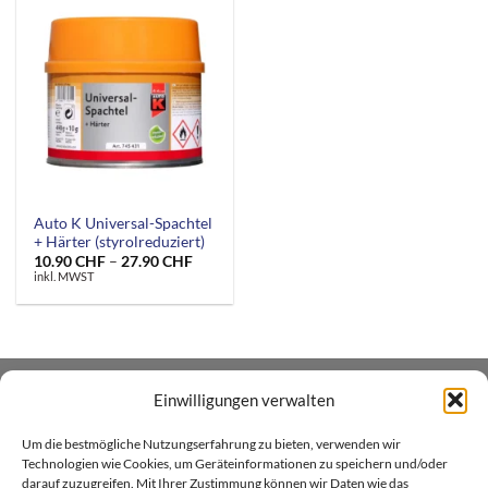
Auto K Universal-Spachtel
+ Härter (styrolreduziert)
Preisspanne:
10.90
CHF
–
27.90
CHF
10.90 CHF
inkl. MWST
bis
27.90 CHF
Einwilligungen verwalten
ÜBER UNS
Um die bestmögliche Nutzungserfahrung zu bieten, verwenden wir
Xenial GmbH betreibt den Heim- und Handwerker -
Technologien wie Cookies, um Geräteinformationen zu speichern und/oder
darauf zuzugreifen. Mit Ihrer Zustimmung können wir Daten wie das