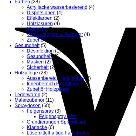
Farben
(28)
Acryllacke wasserbasierend
(4)
Dispersionen
(4)
Effektfarben
(2)
Holzlasuren
(4)
Klarlacke
(3)
Verdünnungen & Reiniger
(4)
Zubehör
(11)
Gesundheit
(5)
Desinfektion
(1)
Gesundheit
(2)
Masken
(2)
Sicherheit
(2)
Holzpflege
(28)
Aussenbereich Holzpflege
(3)
Innenbereich Holzpflege
(14)
Zubehör Holzpflege
(11)
Lederwaren
(2)
Malerzubehör
(11)
Spraydosen
(68)
Felgenspray
(3)
Felgenspray Sets
(2)
Grundierungen Spraydosen
(12)
Klarlacke
(6)
Lösemittelhaltige Farbsprays
(36)