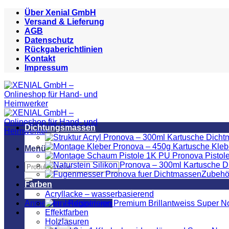
Zum
Über Xenial GmbH
Inhalt
Versand & Lieferung
springen
AGB
Datenschutz
Rückgaberichtlinien
Kontakt
Impressum
Dichtungsmassen
Menü
Suchen
Zubehö
nach:
Farben
Acryllacke – wasserbasierend
Anmelden / Registrieren
Effektfarben
Holzlasuren