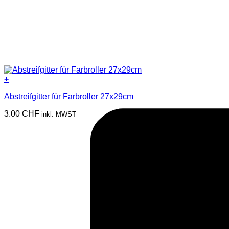
+
Abstreifgitter für Farbroller 27x29cm
3.00
CHF
inkl. MWST