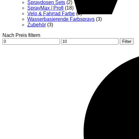
Spraydosen Sets
(2)
SprayMax / Profi
(18)
Velo & Fahrrad Farbe
(8)
Wasserbasierende Farbsprays
(3)
Zubehör
(3)
Nach Preis filtern
Min.
Max.
Filter
Preis
Preis