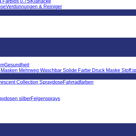
Klarlacke
Verdünnungen & Reiniger
Gesundheit
Fahrradfarben
Felgensprays