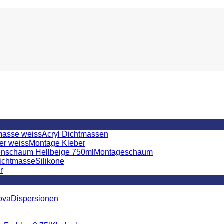
Acryl Dichtmassen
Montage Kleber
Montageschaum
Silikone
r
Dispersionen