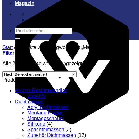
Magazin
Suchen
nach:
Start
/
Produkte verschlagwortet mit „Malerwanne“
Filter
Nach
Alle 2 Ergebnisse werden angezeigt
Beliebtheit
sortiert
Produktkategorien
Brunox Rostumwandler
(5)
Zubehör
(5)
Dichtmassen
(24)
Acryl Dichtmassen
(2)
Montage Kleber
(1)
Montageschaum
(5)
Silikone
(4)
Spachtelmassen
(3)
Zubehör Dichtmassen
(12)