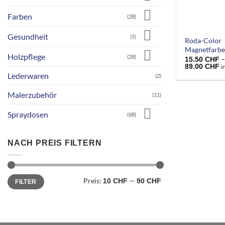
Farben
(28)
+
Gesundheit
(5)
Roda-Color
Magnetfarb
Holzpflege
(28)
15.50
CHF
P
89.00
CHF
i
1
Lederwaren
(2)
b
8
Malerzubehör
(11)
Spraydosen
(68)
NACH PREIS FILTERN
Min.
Max.
Preis:
—
10 CHF
90 CHF
FILTER
Preis
Preis