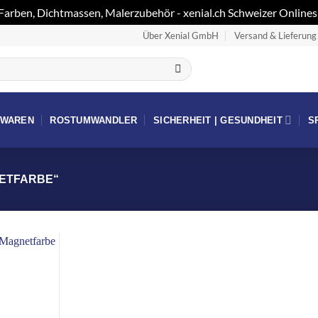
 Farben, Dichtmassen, Malerzubehör - xenial.ch Schweizer Onlin
Über Xenial GmbH
Versand & Lieferung
RWAREN
ROSTUMWANDLER
SICHERHEIT | GESUNDHEIT
S
ETFARBE“