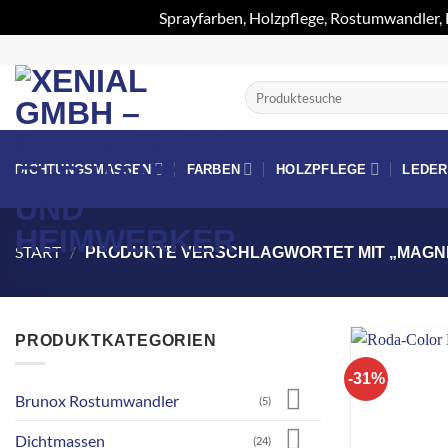
Sprayfarben, Holzpflege, Rostumwandler,
Zum
Inhalt
Suchen
springen
nach:
DICHTUNGSMASSEN
FARBEN
HOLZPFLEGE
LEDE
START
/
PRODUKTE VERSCHLAGWORTET MIT „MAGN
PRODUKTKATEGORIEN
-31%
Brunox Rostumwandler
(5)
Dichtmassen
(24)