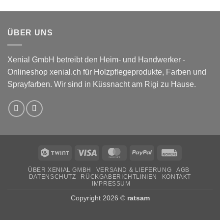
ÜBER UNS
Xenial GmbH betreibt den Heim- und Handwerker -
Onlineshop xenial.ch für Holzpflegeprodukte, Farben und
Sprayfarben. Wir sind in Küssnacht am Rigi zu Hause.
Twint
Visa
MasterCard
PayPal
Rechung
ÜBER XENIAL GMBH
VERSAND & LIEFERUNG
AGB
DATENSCHUTZ
RÜCKGABERICHTLINIEN
KONTAKT
IMPRESSUM
Copyright 2026 ©
ratsam