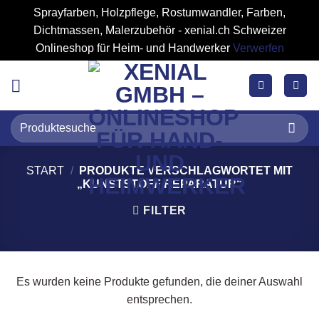
Sprayfarben, Holzpflege, Rostumwandler, Farben,
Dichtmassen, Malerzubehör - xenial.ch Schweizer
Onlineshop für Heim- und Handwerker
Verwerfen
Zum
Inhalt
springen
Suchen
nach:
START
/
PRODUKTE VERSCHLAGWORTET MIT
„KUNSTSTOFF REPARATUR“
FILTER
Es wurden keine Produkte gefunden, die deiner Auswahl
entsprechen.