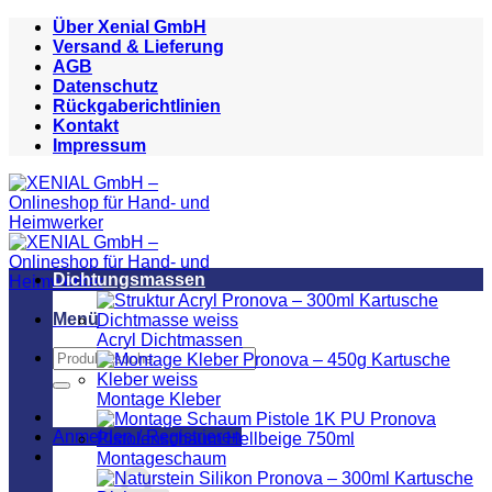
Zum
Über Xenial GmbH
Inhalt
Versand & Lieferung
springen
AGB
Datenschutz
Rückgaberichtlinien
Kontakt
Impressum
Dichtungsmassen
Menü
Acryl Dichtmassen
Suchen
nach:
Montage Kleber
Anmelden / Registrieren
Montageschaum