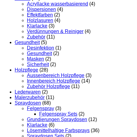
Acryllacke wasserbasierend
(4)
Dispersionen
(4)
Effektfarben
(2)
Holzlasuren
(4)
Klarlacke
(3)
Verdünnungen & Reiniger
(4)
Zubehör
(11)
Gesundheit
(5)
Desinfektion
(1)
Gesundheit
(2)
Masken
(2)
Sicherheit
(2)
Holzpflege
(28)
Aussenbereich Holzpflege
(3)
Innenbereich Holzpflege
(14)
Zubehör Holzpflege
(11)
Lederwaren
(2)
Malerzubehör
(11)
Spraydosen
(68)
Felgenspray
(3)
Felgenspray Sets
(2)
Grundierungen Spraydosen
(12)
Klarlacke
(6)
Lösemittelhaltige Farbsprays
(36)
Spraydosen Sets
(2)