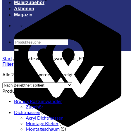
Malerzubehör
Aktionen
Magazin
Suchen
nach:
Start
/
Produkte verschlagwortet mit „Effektspray“
Filter
Nach
Alle 2 Ergebnisse werden angezeigt
Beliebtheit
sortiert
Produktkategorien
Brunox Rostumwandler
(5)
Zubehör
(5)
Dichtmassen
(22)
Acryl Dichtmassen
(2)
Montage Kleber
(1)
Montageschaum
(5)