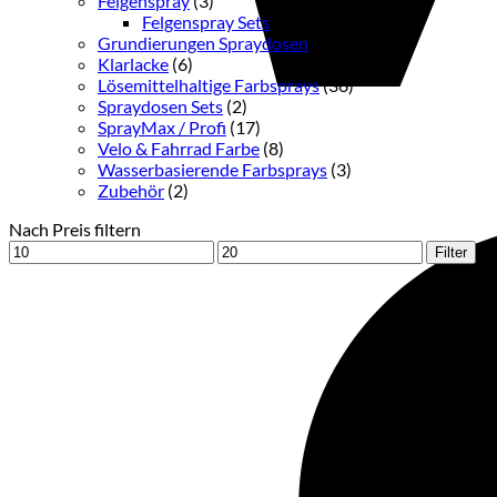
Felgenspray
(3)
Felgenspray Sets
(2)
Grundierungen Spraydosen
(12)
Klarlacke
(6)
Lösemittelhaltige Farbsprays
(36)
Spraydosen Sets
(2)
SprayMax / Profi
(17)
Velo & Fahrrad Farbe
(8)
Wasserbasierende Farbsprays
(3)
Zubehör
(2)
Nach Preis filtern
Min.
Max.
Filter
Preis
Preis