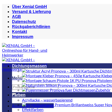
Zum
Über Xenial GmbH
Inhalt
Versand & Lieferung
springen
AGB
Datenschutz
Rückgaberichtlinien
Kontakt
Impressum
Dichtungsmassen
Menü
Suchen
Zubehör
nach:
Farben
Acryllacke – wasserbasierend
Anmelden / Registrieren
Effektfarben