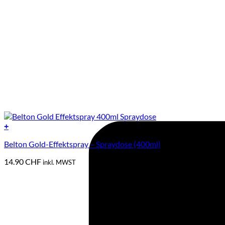
+
Belton Gold-Effektspray – Spraydose (400ml)
14.90
CHF
inkl. MWST