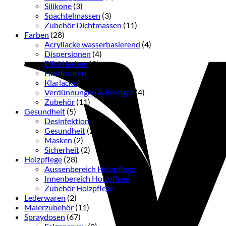
Silikone
(3)
Spachtelmassen
(3)
Zubehör Dichtmassen
(11)
Farben
(28)
Acryllacke wasserbasierend
(4)
Dispersionen
(4)
Effektfarben
(2)
Holzlasuren
(4)
Klarlacke
(3)
Verdünnungen & Reiniger
(4)
Zubehör
(11)
Gesundheit
(5)
Desinfektion
(1)
Gesundheit
(2)
Masken
(2)
Sicherheit
(2)
Holzpflege
(28)
Aussenbereich Holzpflege
(3)
Innenbereich Holzpflege
(14)
Zubehör Holzpflege
(11)
Lederwaren
(2)
Malerzubehör
(11)
Spraydosen
(67)