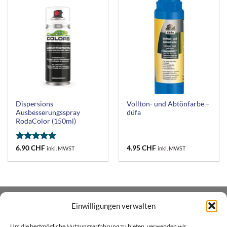
Dispersions
Vollton- und Abtönfarbe –
Ausbesserungsspray
düfa
RodaColor (150ml)
Bewertet
6.90
CHF
4.95
CHF
inkl. MWST
inkl. MWST
mit
5
von
5
Einwilligungen verwalten
ÜBER UNS
Um die bestmögliche Nutzungserfahrung zu bieten, verwenden wir