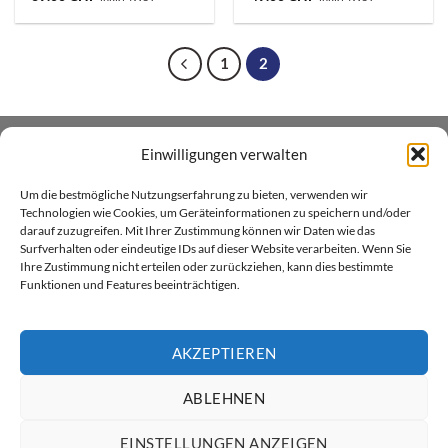
1
2
Einwilligungen verwalten
ÜBER UNS
Um die bestmögliche Nutzungserfahrung zu bieten, verwenden wir
Xenial GmbH betreibt den Heim- und Handwerker -
Technologien wie Cookies, um Geräteinformationen zu speichern und/oder
darauf zuzugreifen. Mit Ihrer Zustimmung können wir Daten wie das
Onlineshop xenial.ch für Holzpflegeprodukte, Farben und
Surfverhalten oder eindeutige IDs auf dieser Website verarbeiten. Wenn Sie
Sprayfarben. Wir sind in Küssnacht am Rigi zu Hause.
Ihre Zustimmung nicht erteilen oder zurückziehen, kann dies bestimmte
Funktionen und Features beeinträchtigen.
AKZEPTIEREN
ABLEHNEN
Twint
Visa
MasterCard
PayPal
Rechung
ÜBER XENIAL GMBH
VERSAND & LIEFERUNG
AGB
EINSTELLUNGEN ANZEIGEN