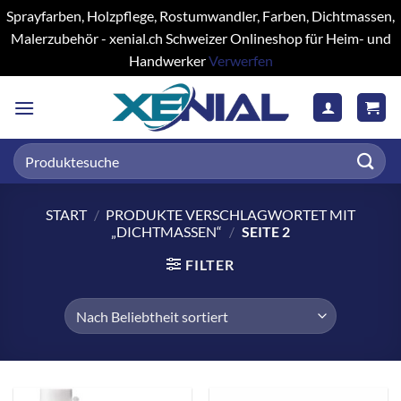
Sprayfarben, Holzpflege, Rostumwandler, Farben, Dichtmassen,
Malerzubehör - xenial.ch Schweizer Onlineshop für Heim- und
Handwerker
Verwerfen
Zum
Inhalt
springen
Suchen
nach:
START
/
PRODUKTE VERSCHLAGWORTET MIT
„DICHTMASSEN“
/
SEITE 2
FILTER