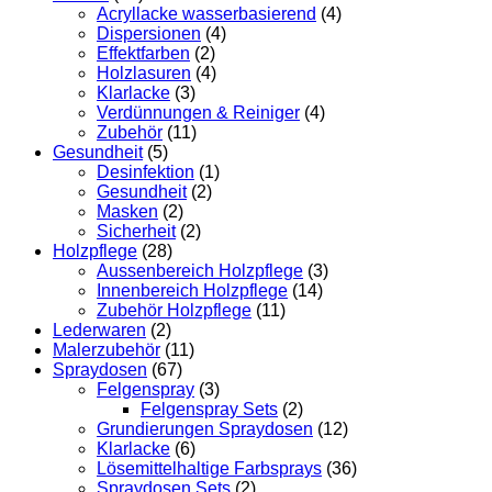
Acryllacke wasserbasierend
(4)
Dispersionen
(4)
Effektfarben
(2)
Holzlasuren
(4)
Klarlacke
(3)
Verdünnungen & Reiniger
(4)
Zubehör
(11)
Gesundheit
(5)
Desinfektion
(1)
Gesundheit
(2)
Masken
(2)
Sicherheit
(2)
Holzpflege
(28)
Aussenbereich Holzpflege
(3)
Innenbereich Holzpflege
(14)
Zubehör Holzpflege
(11)
Lederwaren
(2)
Malerzubehör
(11)
Spraydosen
(67)
Felgenspray
(3)
Felgenspray Sets
(2)
Grundierungen Spraydosen
(12)
Klarlacke
(6)
Lösemittelhaltige Farbsprays
(36)
Spraydosen Sets
(2)