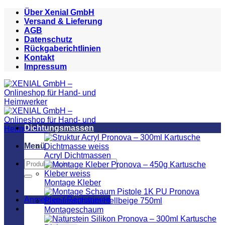
Zum
Über Xenial GmbH
Inhalt
Versand & Lieferung
springen
AGB
Datenschutz
Rückgaberichtlinien
Kontakt
Impressum
Dichtungsmassen
Menü
Acryl Dichtmassen
Suchen
nach:
Montage Kleber
Anmelden / Registrieren
Montageschaum