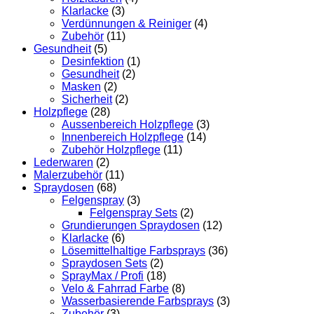
Klarlacke
(3)
Verdünnungen & Reiniger
(4)
Zubehör
(11)
Gesundheit
(5)
Desinfektion
(1)
Gesundheit
(2)
Masken
(2)
Sicherheit
(2)
Holzpflege
(28)
Aussenbereich Holzpflege
(3)
Innenbereich Holzpflege
(14)
Zubehör Holzpflege
(11)
Lederwaren
(2)
Malerzubehör
(11)
Spraydosen
(68)
Felgenspray
(3)
Felgenspray Sets
(2)
Grundierungen Spraydosen
(12)
Klarlacke
(6)
Lösemittelhaltige Farbsprays
(36)
Spraydosen Sets
(2)
SprayMax / Profi
(18)
Velo & Fahrrad Farbe
(8)
Wasserbasierende Farbsprays
(3)
Zubehör
(3)