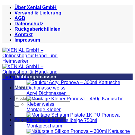
Zum
Über Xenial GmbH
Inhalt
Versand & Lieferung
springen
AGB
Datenschutz
Rückgaberichtlinien
Kontakt
Impressum
Dichtungsmassen
Menü
Acryl Dichtmassen
Suchen
nach:
Montage Kleber
Anmelden / Registrieren
Montageschaum