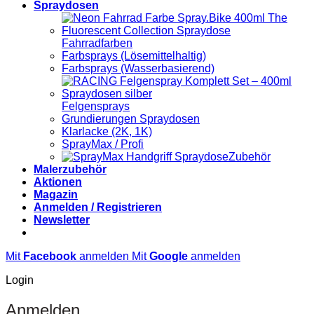
Spraydosen
Fahrradfarben
Farbsprays (Lösemittelhaltig)
Farbsprays (Wasserbasierend)
Felgensprays
Grundierungen Spraydosen
Klarlacke (2K, 1K)
SprayMax / Profi
Zubehör
Malerzubehör
Aktionen
Magazin
Anmelden / Registrieren
Newsletter
Mit
Facebook
anmelden
Mit
Google
anmelden
Login
Anmelden