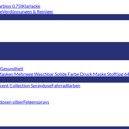
Klarlacke
Verdünnungen & Reiniger
Gesundheit
Fahrradfarben
Felgensprays