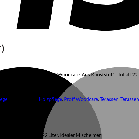
r)
le Öle und Reiniger von Proff Woodcare. Aus Kunststoff – Inhalt 22 
lege
Schlagwörter:
Holzpflege
,
Proff Woodcare
,
Terassen
,
Terassen
Kunststoff – Inhalt 22 Liter. Idealer Mischeimer.