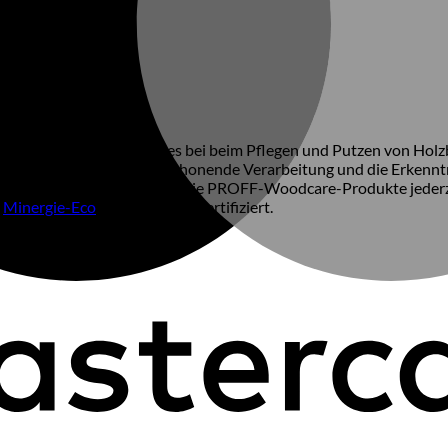
kmale des Holzes. Sei es bei beim Pflegen und Putzen von Holz
türliche Rohstoffe, umweltschonende Verarbeitung und die Erken
zusatzstoffe verwendet.Damit die PROFF-Woodcare-Produkte jeder
,
Minergie-Eco
und VOC-Frei zertifiziert.