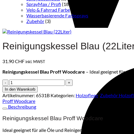
SprayMax / Profi
(18)
Velo & Fahrrad Farbe
(8)
Wasserbasierende Farbsprays
(3)
Zubehör
(3)
Reinigungskessel Blau (22Lite
31.90
CHF
inkl. MWST
Reinigungskessel Blau Proff Woodcare
– Ideal geeignet für al
Reinigungskessel
Blau
In den Warenkorb
(22Liter)
Artikelnummer:
6531B
Kategorien:
Holzpflege
,
Zubehör Holzpf
Menge
Proff Woodcare
Beschreibung
Reinigungskessel Blau Proff Woodcare
Ideal geeignet für alle Öle und Reiniger von Proff Woodcare. Aus 