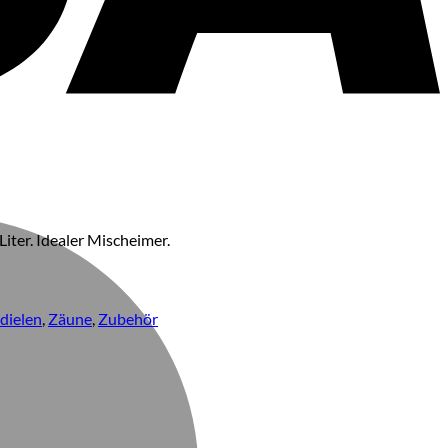
M
Liter. Idealer Mischeimer.
dielen
,
Zäune
,
Zubehör