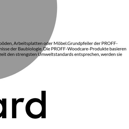
böden, Arbeitsplatten oder Möbel.Grundpfeiler der PROFF-
ntnisse der Baubiologie. Die PROFF-Woodcare-Produkte basieren
zeit den strengsten Umweltstandards entsprechen, werden sie
P