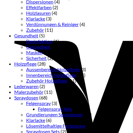
Dispersionen
(4)
Effektfarben
(2)
Holzlasuren
(4)
Klarlacke
(3)
Verdünnungen & Reiniger
(4)
Zubehör
(11)
Gesundheit
(5)
Desinfektion
(1)
Gesundheit
(2)
Masken
(2)
Sicherheit
(2)
Holzpflege
(28)
Aussenbereich Holzpflege
(3)
Innenbereich Holzpflege
(14)
Zubehör Holzpflege
(11)
Lederwaren
(2)
Malerzubehör
(11)
Spraydosen
(68)
Felgenspray
(3)
Felgenspray Sets
(2)
Grundierungen Spraydosen
(12)
Klarlacke
(6)
Lösemittelhaltige Farbsprays
(36)
Spraydosen Sets
(2)