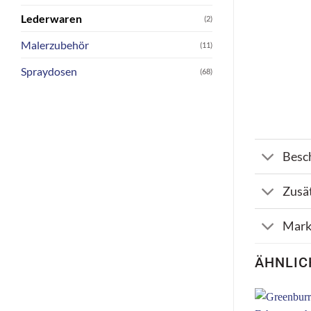
Lederwaren
(2)
Malerzubehör
(11)
Spraydosen
(68)
Besc
Zusä
Mark
ÄHNLIC