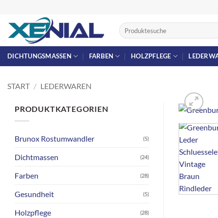
Zum
Inhalt
Suchen
springen
nach:
DICHTUNGSMASSEN
FARBEN
HOLZPFLEGE
LEDERW
START
/
LEDERWAREN
PRODUKTKATEGORIEN
Brunox Rostumwandler
(5)
Dichtmassen
(24)
Farben
(28)
Gesundheit
(5)
Holzpflege
(28)