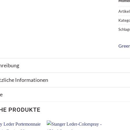
Moment
Artike
Katego
Schlag
Green
hreibung
tzliche Informationen
e
HE PRODUKTE