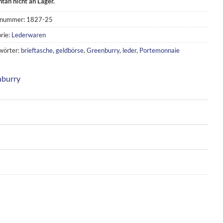
an nicht an Lager.
lnummer:
1827-25
rie:
Lederwaren
wörter:
brieftasche
,
geldbörse
,
Greenburry
,
leder
,
Portemonnaie
burry