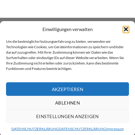
Einwilligungen verwalten
ÜBER UNS
Um die bestmögliche Nutzungserfahrung zu bieten, verwenden wir
Xenial GmbH betreibt den Heim- und Handwerker -
Technologien wie Cookies, um Geräteinformationen zu speichern und/oder
darauf zuzugreifen. Mit Ihrer Zustimmung können wir Daten wie das
Onlineshop xenial.ch für Holzpflegeprodukte, Farben und
Surfverhalten oder eindeutige IDs auf dieser Website verarbeiten. Wenn Sie
Sprayfarben. Wir sind in Küssnacht am Rigi zu Hause.
Ihre Zustimmung nicht erteilen oder zurückziehen, kann dies bestimmte
Funktionen und Features beeinträchtigen.
AKZEPTIEREN
ABLEHNEN
Twint
Visa
MasterCard
PayPal
Rechung
ÜBER XENIAL GMBH
VERSAND & LIEFERUNG
AGB
EINSTELLUNGEN ANZEIGEN
DATENSCHUTZ
RÜCKGABERICHTLINIEN
KONTAKT
IMPRESSUM
Copyright 2026 ©
ratsam
DATENSCHUTZERKLÄRUNG
DATENSCHUTZERKLÄRUNG
Impressum