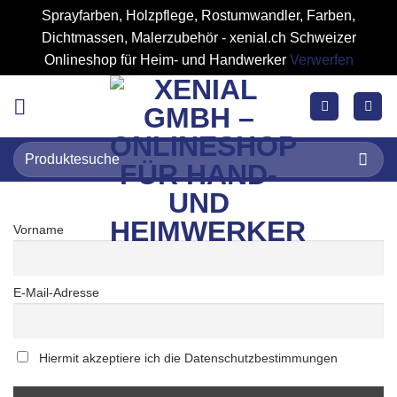
Sprayfarben, Holzpflege, Rostumwandler, Farben,
Dichtmassen, Malerzubehör - xenial.ch Schweizer
Onlineshop für Heim- und Handwerker
Verwerfen
Zum
Inhalt
springen
Suchen
nach:
Vorname
E-Mail-Adresse
Hiermit akzeptiere ich die Datenschutzbestimmungen