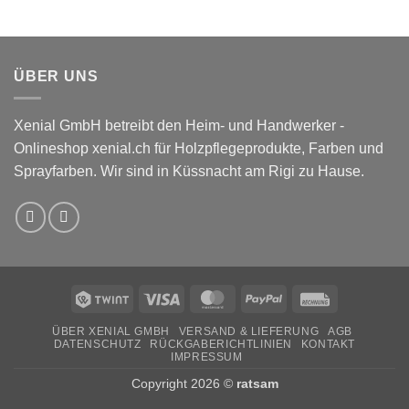
ÜBER UNS
Xenial GmbH betreibt den Heim- und Handwerker -
Onlineshop xenial.ch für Holzpflegeprodukte, Farben und
Sprayfarben. Wir sind in Küssnacht am Rigi zu Hause.
Twint
Visa
MasterCard
PayPal
Rechung
ÜBER XENIAL GMBH
VERSAND & LIEFERUNG
AGB
DATENSCHUTZ
RÜCKGABERICHTLINIEN
KONTAKT
IMPRESSUM
Copyright 2026 ©
ratsam